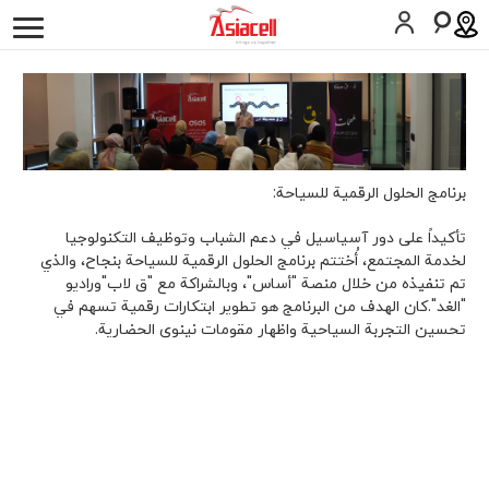
أفراد
أعمالي
لمحة عن الشركة
وظائف
المدونات
التأريخ
علاقات المستثمرين
برنامج الحلول الرقمية للسياحة:
بيانات صحفية
تأكيداً على دور آسياسيل في دعم الشباب وتوظيف التكنولوجيا
لخدمة المجتمع، أُختتم برنامج الحلول الرقمية للسياحة بنجاح، والذي
تم تنفیذه من خلال منصة "أساس"، وبالشراكة مع "ق لاب"وراديو
الأخبار
"الغد".کان الهدف من البرنامج هو تطوير ابتكارات رقمية تسهم في
تحسين التجربة السياحية واظهار مقومات نينوى الحضارية.
الإستدامة
ASAS
Gamecell