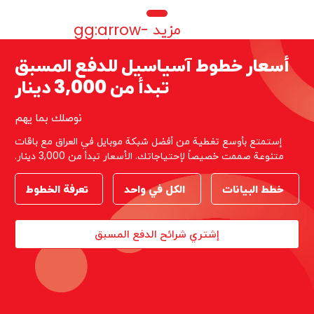
Ite
مزيد
gg:arrow-
long-
o
right
أسعار خطوط آسیاسیل للدفع المسبق
تبدأ من 3,000 دینار
نوصلك بما یهم
إستمتع بأوسع تغطیة من أفضل شبكة موبایل في العراق مع باقات
متنوعة صممت خصيصاً لإحتياجاتك. الأسعار تبدأ من 3,000 دینار.
خطط البیانات
الکل في واحد
تعرفة الخطوط
إشتري شرائح الدفع المسبق