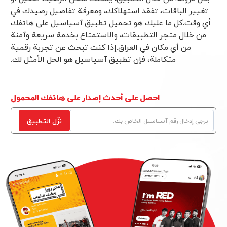
تغيير الباقات، تفقد استهلاكك، ومعرفة تفاصيل رصيدك في
أي وقت.كل ما عليك هو تحميل تطبيق آسياسيل على هاتفك
من خلال متجر التطبيقات، والاستمتاع بخدمة سريعة وآمنة
من أي مكان في العراق.إذا كنت تبحث عن تجربة رقمية
متكاملة، فإن تطبيق آسياسيل هو الحل الأمثل لك.
احصل على أحدث إصدار على هاتفك المحمول
نزّل التطبیق