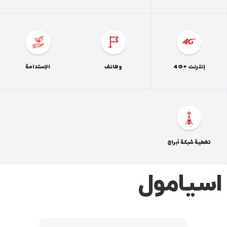
إنترنت +4G
وظائف
الإستدامة
تغطية شبكة أبراج
اسيامول