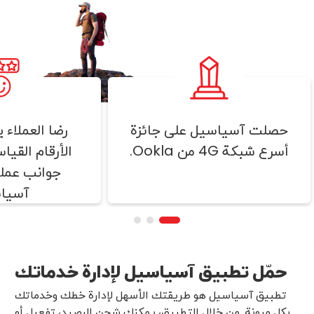
Ite
o
حصلت آسياسيل على جائزة
رضا العملاء
أسرع شبكة 4G من Ookla.
الأرقام القيا
جوانب عمل
آسياس
حمّل تطبيق آسياسيل لإدارة خدماتك
تطبيق آسياسيل هو طريقتك الأسهل لإدارة خطك وخدماتك
بكل مرونة. من خلال التطبيق، يمكنك شحن الرصيد، تفعيل أو