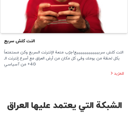
النت كلش سريع
النت كلش سرييييييييييييع!جرّب متعة الإنترنت السريع وكن مستمتعاً
بكل لحظة من يومك وفي كل مكان من أرض العراق مع أسرع إنترنت الـ
4G+ من آسياسي
للمزيد
الشبکة التي یعتمد علیها العراق