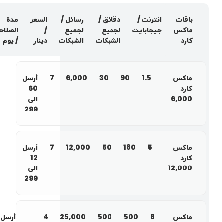
باقات
انترنت /
دقائق /
رسائل /
السعر
مدة
ماكس
جيجابايت
لجميع
لجميع
/
الصلاح
كارد
الشبكات
الشبكات
دينار
/ يوم
ماكس
1.5
90
30
6,000
7
أرسل
كارد
60
6,000
الى
299
ماكس
5
180
50
12,000
7
أرسل
كارد
12
12,000
الى
299
ماكس
8
500
500
25,000
4
أرسل