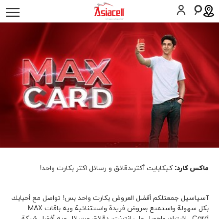
أفراد
أعمالي
لمحة عن الشركة
وظائف
المدونات
الخدمات
اسيامول
عشرة عمر
المساعدة
SIM اطلب
المساعدة
ماكس كارد:
كيكابايت أكثر،دقائق و رسائل اكثر بكارت واحد!
كوردى
English
آسیاسیل جمعتلکم أفضل العروض بکارت واحد بس! تواصل مع أحبابك
بکل سهولة واستمتع بعروض فريدة واستثنائية ویە باقات MAX
Card . إشترك واحصل علی إنترنت، دقائق ورسائل ویە أفضل شبکة