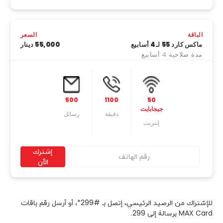
الباقة
السعر
ماكس كارد 55 لـ4 أسابيع
55,000 دينار
مدة صلاحية 4 أسابيع
500
1100
50
جيجابايت
دقیقة
رسائل
إنترنت
إشترك
الآن
للإشتراك من الرصيد الرئيسي، إتصل بـ #299*، أو أرسل رقم باقات
MAX Card برسالة إلى 299.