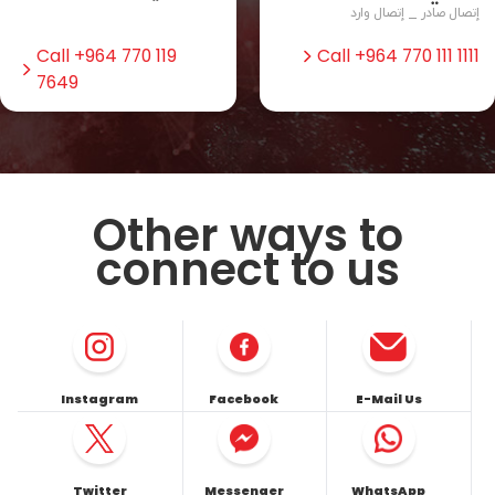
إتصال صادر _ إتصال وارد
Call +964 770 119
Call +964 770 111 1111
7649
Other ways to
connect to us
Instagram
Facebook
E-Mail Us
Twitter
Messenger
WhatsApp