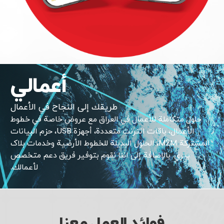
أعمالي
طریقك إلی النجاح في الأعمال
حلول متکاملة للأعمال في العراق مع عروض خاصة في خطوط
الأعمال، باقات انترنت متعددة، أجهزة USB، حزم البیانات
المشترکة M2M، الحلول البدیلة للخطوط الأرضیة وخدمات بلاک
بیري. بالإضافة إلی اننا نقوم بتوفیر فریق دعم متخصص
لأعمالك.
فوائد العمل معنا