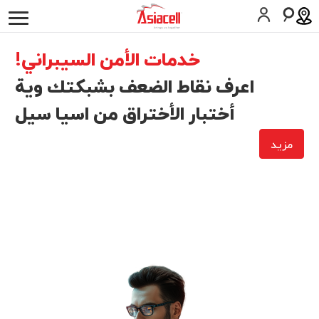
أفراد
أعمالي
لمحة عن الشركة
وظائف
المدونات
خدمات الأمن السيبراني!
موبايل
اعرف نقاط الضعف بشبكتك وية
أختبار الأختراق من اسيا سيل
حلول الأعمال
مزيد
الخط الثابت
تکنولوجیا المعلومات والإتصالات
الصناعات
المساعدة
SIM اطلب
المساعدة