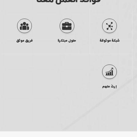
شبكة موثوقة
حلول مبتكرة
فريق موثق
إرثٌ ملهم