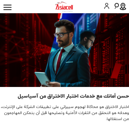
أفراد
أعمالي
لمحة عن الشركة
وظائف
المدونات
SIM اطلب
المساعدة
كوردى
English
حسن أمانك مع خدمات اختبار الاختراق من آسياسيل
اختبار الاختراق هو محاكاة لهجوم سيبراني على تطبيقات الشركة على الإنترنت،
وهدفه هو التحقق من الثغرات الأمنية وتصليحها قبل أن يتمكن المهاجمون
من استغلالها.