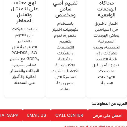
نهج معتمد
محاكاة
تقييم أمني
على الامتثال
الهجمات
شامل
وتقليل
الواقعية
ومخصص
المخاطر
اختبار الاختراق
باستخدام
يساعد الشركات
من آسياسيل
منهجيات اختبار
على الالتزام
يحاكي الهجمات
متطورة، نقوم
بالمعايير
السيبرانية
بتقييم
التنظيمية مثل
الحقيقية، ويقدم
التطبيقات
ISO وPCI-DSS
للشركات رؤى
والشبكات
وGDPR مع تقليل
قابلة للتنفيذ
والأنظمة
مخاطر تسريب
لتعزيز الأمان قبل
التكنولوجية
البيانات والخسائر
ما تحدث
لاكتشاف الثغرات
المالية والأضرار
التهديدات
المخفية التي
على السمعة.
الفعلية.
تخص بيئة
عملك.
للمزيد من المعلومات:
احصل على عرض
CALL CENTER
EMAIL US
HATSAPP