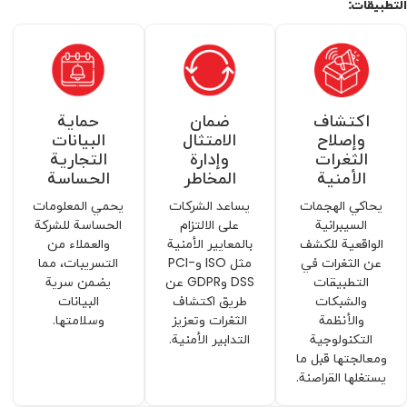
التطبيقات:
حماية
ضمان
اكتشاف
البيانات
الامتثال
وإصلاح
التجارية
وإدارة
الثغرات
الحساسة
المخاطر
الأمنية
يحمي المعلومات
يساعد الشركات
يحاكي الهجمات
الحساسة للشركة
على الالتزام
السيبرانية
والعملاء من
بالمعايير الأمنية
الواقعية للكشف
التسريبات، مما
مثل ISO وPCI-
عن الثغرات في
يضمن سرية
DSS وGDPR عن
التطبيقات
البيانات
طريق اكتشاف
والشبكات
وسلامتها.
الثغرات وتعزيز
والأنظمة
التدابير الأمنية.
التكنولوجية
ومعالجتها قبل ما
يستغلها القراصنة.