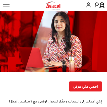
أفراد
أعمالي
لمحة عن الشركة
وظائف
المدونات
موبايل
حلول الأعمال
الخط الثابت
تکنولوجیا المعلومات والإتصالات
الصناعات
احصل على عرض
المساعدة
SIM اطلب
المساعدة
إرفع أعمالك إلى السحاب وحقّق التحول الرقمي مع آسياسيل أعمال!