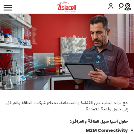
أفراد
أعمالي
لمحة عن الشركة
وظائف
المدونات
موبايل
حلول الأعمال
الخط الثابت
تکنولوجیا المعلومات والإتصالات
الصناعات
مع تزايد الطلب على الكفاءة والاستدامة، تحتاج شركات الطاقة والمرافق
المساعدة
إلى حلول رقمية متقدمة.
حلول أسيا سيل للطاقة والمرافق
:
SIM اطلب
المساعدة
M2M Connectivity