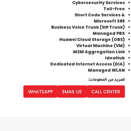
كوردى
English
Cybersecurity Services
Toll-Free
& Short Code Services
Microsoft 365
Business Voice Trunk (SIP Trunk)
Managed PBX
Huawei Cloud Storage (OBS)
Virtual Machine (VM)
M2M Aggregation Link
IdeaHub
Dedicated Internet Access (DIA)
Managed WLAN
للمزيد من المعلومات:
WHATSAPP
EMAIL US
CALL CENTER