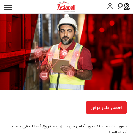
أفراد
أعمالي
لمحة عن الشركة
وظائف
المدونات
موبايل
حلول الأعمال
الخط الثابت
تکنولوجیا المعلومات والإتصالات
الصناعات
احصل على عرض
المساعدة
SIM اطلب
المساعدة
حقق التناغم والتنسيق الكامل من خلال ربط فروع أعمالك في جميع
أنحاء العراق!