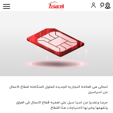
أفراد
أعمالي
لمحة عن الشركة
وظائف
المدونات
موبايل
حلول الأعمال
الخط الثابت
تکنولوجیا المعلومات والإتصالات
الصناعات
اعمالى هى العلامه التجاريه الجديده للحلول المتكامله لقطاع الاعمال
المساعدة
من اسياسيل
حرصا وتقديرا من اسيا سيل على اهميه قطاع الاعمال فى العراق
SIM اطلب
المساعدة
وتفهمها وخبرتها لاحتياجات هذا القطاع