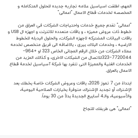
كوردى
English
المهم، اطلقت اسياسيل علامه تجاريه جديده للحلول المتكامله و
المخصصه لخدمات قطاع الاعمال "اعمالى"
"اعمالى" تقدم جميع خدمات واحتياجات الشركات في العراق من
خطوط ذات عروض مميزه ، و باقات متعدده للانترنت و اجهزه ال USB و
باقات البيانات المشتركه لاجهزه الشركات، والحلول البديله للخطوط
الارضيه ، وخدمات البلاك بيرى ، بالاضافه الى فريق متخصص لخدمه
عملاء الشركات من خلال الرقم المجانى الخاص 323 او +964-
7720044-323للاتصال من الشبكات الاخرى، و كذالك المزيد من
الخدمات الغنية والمميزة التى تنفرد بها شركة آسياسيل لخدمة قطاع
الاعمال بالعراق.
ابتداءً من 7 تموز 2026، باقات وعروض الشركات خاصة بخطك بعد
الإشتراك أو تجديد الإشتراك متوفرة بخيارات الصلاحية اليومية،
والأسبوعية، والـ4 أسابيع الجديدة بدلاً من 30 يوماً.
"اعمالى" هى طريقك للنجاح