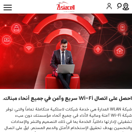
أفراد
أعمالي
لمحة عن الشركة
وظائف
المدونات
SIM اطلب
المساعدة
كوردى
English
احصل على اتصال Wi-Fi سريع وآمن في جميع أنحاء مبناك.
شبكة WLAN المدارة هي خدمة شبكات لاسلكية متكاملة تماماً والتي توفر
شبكة Wi-Fi آمنة وعالية الأداء في جميع أنحاء مؤسستك دون عبء
تشغيلي لإدارتها داخلياً. الخدمة بما في ذلك التصميم والنشر والإعدادات
والتحسین بهدف تحقیق الإستخدام الأمثل والدعم المستمر. ابقَ على اتصال