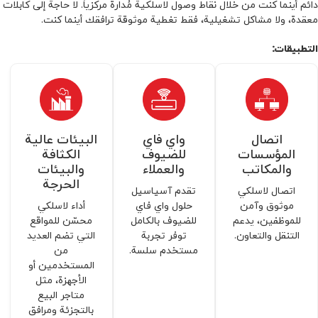
دائم أينما كنت من خلال نقاط وصول لاسلكية مُدارة مركزياً. لا حاجة إلى كابلات
معقدة، ولا مشاكل تشغيلية، فقط تغطية موثوقة ترافقك أينما كنت.
التطبيقات:
اتصال
واي فاي
البيئات عالية
المؤسسات
للضيوف
الكثافة
والمكاتب
والعملاء
والبيئات
الحرجة
اتصال لاسلكي
تقدم آسیاسیل
موثوق وآمن
حلول واي فاي
أداء لاسلكي
للموظفين، يدعم
للضيوف بالكامل
محسّن للمواقع
التنقل والتعاون.
توفر تجربة
التي تضم العديد
مستخدم سلسة.
من
المستخدمين أو
الأجهزة، مثل
متاجر البيع
بالتجزئة ومرافق