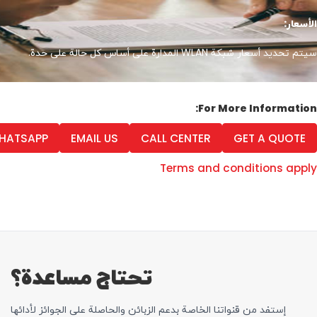
الأسعار:
سيتم تحديد أسعار شبكة WLAN المدارة على أساس كل حالة على حدة.
For More Information:
HATSAPP
EMAIL US
CALL CENTER
GET A QUOTE
Terms and conditions apply
تحتاج مساعدة؟
إستفد من قنواتنا الخاصة بدعم الزبائن والحاصلة علی الجوائز لأدائها