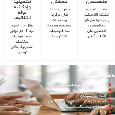
متخصصان
محسّنان
تشغيلية
وإمكانية
يضمن تصميم
يوفر سياسات
توقع
الشبكة اللاسلكية
أمان مركزية
التكاليف
وصيانتها من قبل
وتحديثات
متخصصين
مستمرة وحماية
يقلل من الجهد
للحصول على
ضد التهديدات
تیم IT مع توفير
الأداء الأمثل.
الالکترونیة.
خدمة موثوقة
بتكاليف
تشغيلية يمكن
توقعها.
ما تقدمه آسياسیل:
مسح الموقع وتصميم الشبكةن
توفير الأجهزة وتركيبهان
إعدادات الشبكةن
الدعم على مدار الساعة طوال أيام الأسبوعن
الصيانة والتحديثات المنتظمةن
إدارة الأمان