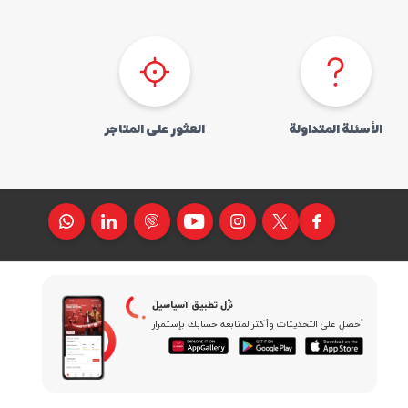
الأسئلة المتداولة
العثور علی المتاجر
نزّل تطبیق آسیاسیل
أحصل علی التحدیثات وأکثر لمتابعة حسابك بإستمرار