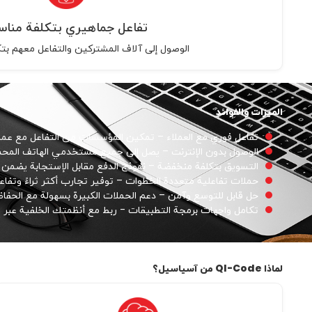
تفاعل جماهيري بتكلفة مناس
الوصول إلى آلاف المشتركين والتفاعل معهم بت
الميزات والفوائد
تفاعل فوري مع العملاء – تمكين المؤسسات من التفاعل مع عملائه
الوصول بدون الإنترنت – يصل إلى جميع مستخدمي الهاتف المحمول
التسويق بتكلفة منخفضة – نموذج الدفع مقابل الإستجابة يضمن د
حملات تفاعلية متعددة الخطوات – توفير تجارب أكثر ثراءً وتفاعلية
حل قابل للتوسع وآمن – دعم الحملات الكبيرة بسهولة مع الحفاظ 
تكامل واجهات برمجة التطبيقات - ربط مع أنظمتك الخلفية عبر واج
لماذا QI-Code من آسياسيل؟