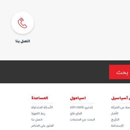
اتصل بنا
بحث
 آسیاسیل
اسيامول
المساعدة
محة عن الشركة
إشتري sim card
الأسئلة المتداولة
الأخبار
الماي فاي
ربط الاجهزة
التأريخ
البحث عن المنتجات
اتصل بنا
الإستدامة
العثور علی المتاجر