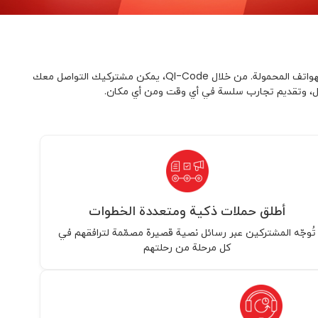
QI-Code هو حلّ القائمة قابل للتطوير، آمن وفعّال من حيث التكلفة، صُمِّم لمساعدة مشترکين المؤسسات على تقديم تجارب تفاعلية وفورية عبر الهواتف المحمولة. من خلال QI-Code، يمكن مشتركيك التواصل معك
وصول، وتقديم تجارب سلسة في أي وقت ومن أي مكان.
أطلق حملات ذكية ومتعددة الخطوات
تُوجّه المشتركين عبر رسائل نصية قصيرة مصمّمة لترافقهم في
كل مرحلة من رحلتهم