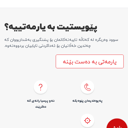
پێویستیت بە یارمەتییە؟
سوود وەربگرە لە کەناڵە تایبەتەکانمان بۆ پشتگیری بەشداربووان کە
چەندین خەڵاتیان بۆ ئەداکردنی نایابیان بردووەتەوە.
یارمەتی بە دەست بێنە
پەیوەندیمان پێوە بکە
ئەو پرسیارانەی کە
دەکرێت