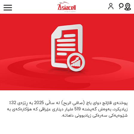
كه‌سیی
کارەکانم
دەربارەی ئێمە
هەلى كار
بلۆگەکان
سیمکارت داوا بکە
یارمەتی
العربية
English
پوختەی قازانج دوای باج (صافي الربح) لە ساڵی 2025 بە ڕێژەی 32٪
زیادیکرد، بەوەش گەیشتە 519 ملیار دیناری عێراقی کە هۆکارەکەی بە
شێوەیەکی سەرەکی زیادبوونی داهاتە.