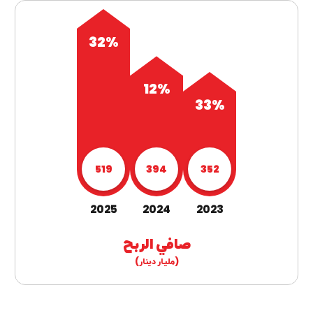
32%
12%
33%
519
394
352
2025
2024
2023
صافي الربح
(مليار دينار)