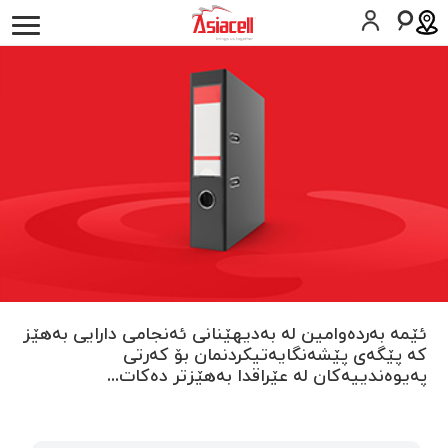
كه‌سیی
کارەکانم
دەربارەی ئێمە
هەلى كار
بلۆگەکان
سیمکارت داوا بکە
یارمەتی
العربية
English
ئێمە بەردەوامین لە بەدیهێنانی ئەنجامی دارایی بەهێز
کە پێگەی پێشەنگایەتیکردنمان بۆ کەرتی
پەیوەندییەکان لە عێراقدا بەهێزتر دەکات...