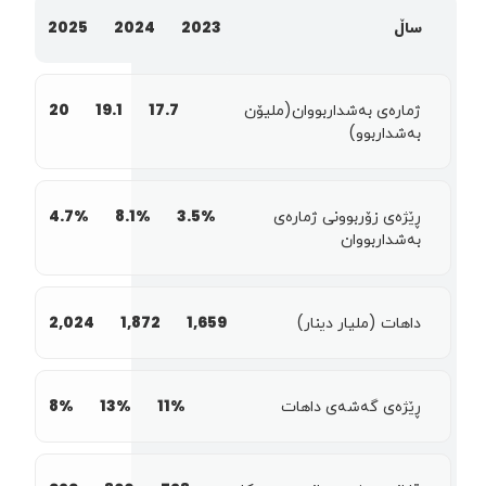
ساڵ
2023
2024
2025
ژمارەی بەشداربووان(مليۆن
17.7
19.1
20
بەشداربوو)
ڕێژەی زۆربوونی ژمارەی
3.5%
8.1%
4.7%
بەشداربووان
داهات (مليار دينار)
1,659
1,872
2,024
ڕێژەی گەشەی داهات
11%
13%
8%