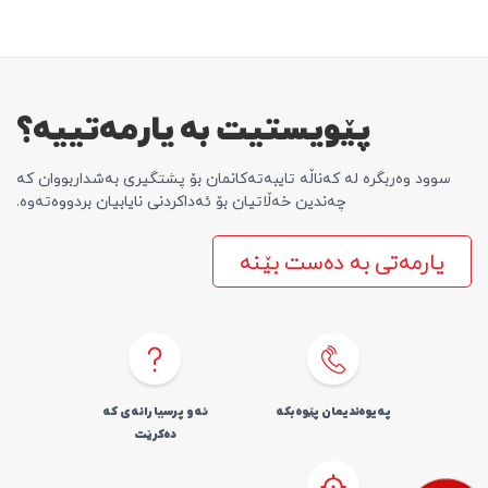
پێویستیت بە یارمەتییە؟
سوود وەربگرە لە کەناڵە تایبەتەکانمان بۆ پشتگیری بەشداربووان کە
چەندین خەڵاتیان بۆ ئەداکردنی نایابیان بردووەتەوە.
یارمەتی بە دەست بێنە
پەیوەندیمان پێوە بکە
ئەو پرسیارانەی کە
دەکرێت