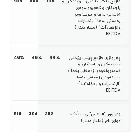
قازانج پێش پێدانی سوودەکان و
728
860
929
باجەکان و کەمبوونەوەی
زەمەنی بەها و سرینەوەی
زەمەنی بەها "الإندثارات
والإطفاءآت" (مليار دينار) -
EBITDA
پەراوێزی قازانج پێش پێدانی
44%
46%
46%
سوودەکان و باجەکان و
کەمبوونەوەی زەمەنی بەها و
سرینەوەی زەمەنی بەها
"الإندثارات والإطفاءآت"-
EBITDA
زۆربوون"الفائض"ـی ساڵەکە
352
394
519
دوای باج (مليار دينار)