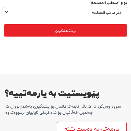
نوع أصحاب المصلحة
پێشکەشکردن
پێویستیت بە یارمەتییە؟
سوود وەربگرە لە کەناڵە تایبەتەکانمان بۆ پشتگیری بەشداربووان کە
چەندین خەڵاتیان بۆ ئەداکردنی نایابیان بردووەتەوە.
یارمەتی بە دەست بێنە