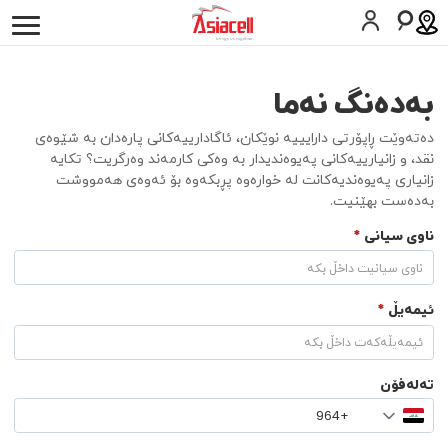
كه‌سیی
کارەکانم
دەربارەی ئێمە
هەلى كار
بلۆگەکان
بەدەنگ نەما
سیمکارت داوا بکە
یارمەتی
دەتەوێت ڕاپۆرتی دارایییە نوێکان، ئاگادارییەکانی پارەدان بە شێوەی
العربية
English
نقد، و زانیارییەکانی پەیوەندیدار بە وەکی کارمەند وەرگریت؟ تکایە
زانیاری پەیوەندیەکانت لە خوارەوە پڕبکەوە بۆ ئەوەی هەمووشت
بەدەست بهێنیت.
ناوی سیانی
*
ئیمەیڵ
*
تەلەفۆن