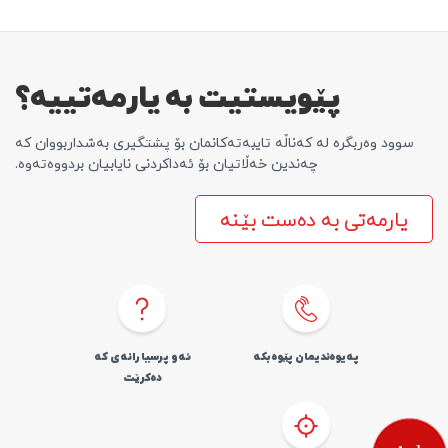
سیمکارت داوا بکە
یارمەتی
العربية
English
پێویستیت بە یارمەتییە؟
سوود وەربگرە لە کەناڵە تایبەتەکانمان بۆ پشتگیری بەشداربووان کە
چەندین خەڵاتیان بۆ ئەداکردنی نایابیان بردووەتەوە.
یارمەتی بە دەست بێنە
پەیوەندیمان پێوە بکە
ئەو پرسیارانەی کە
دەکرێت