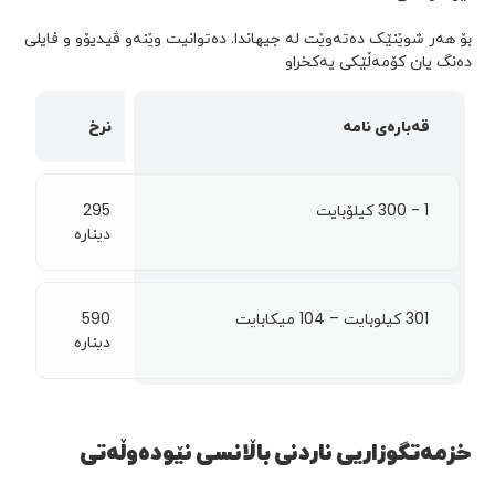
بۆ هەر شوێنێک دەتەوێت لە جیهاندا. دەتوانیت وێنەو ڤیدیۆو و فایلی
دەنگ یان کۆمەڵێکی یەکخراو
قه‌باره‌ى نامه‌
نرخ
1 - 300 کیلۆبایت
295
ديناره
301 كيلوبايت – 104 ميكابايت
590
ديناره
خزمەتگوزاریی ناردنی باڵانسی نێوده‌وڵه‌تی