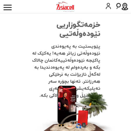
كه‌سیی
کارەکانم
دەربارەی ئێمە
هەلى كار
بلۆگەکان
خزمەتگوزاریی
نێودەوڵەتیی
خزمەتگوزارييەكان
پێویستیت بە پەیوەندی
ئاسیامۆڵ
نێودەوڵەتی زیاتر هەیە! یەکێک لە
پاکێجە نێودەوڵەتییەکانمان چالاک
هاوڕێی تەمەن
بکە و بەردەوام لە پەیوەدندیدا بە
لەگەڵ ئازیزانت بە نرخێکی
یارمەتی
هەرزانتر. تەنها بچۆرە سەر
ئەپلیکەیشن یان ماڵپەڕی
سیمکارت داوا بکە
یارمەتی
ئاسیاسێڵ و ئێستا چالاکی بکە.
العربية
English