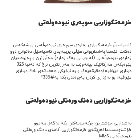
خزمەتگوزاریی سوپەری نێودەوڵەتی
ئاسیاسێڵ خزمەتگوزاری ژمارەی سوپەری نێودەوڵەتی پێشەکەش
دەکات. ئێستا بەشداربوانى هێڵی پریپه‌یدی ئاسیاسێڵ دەتوانن دوو
ژمارەی نێودەوڵەتی (لە جیاتی یەک ژمارە) هەڵبژێرن و پەیوەندیان
پێوەبکەن هەرکاتێک بیانەوێت بە هەرزانترین نرخ کە تەنها 325
دیناری عێراقیە/دەقیقەیەک و بە نرخێکی هەفتانەی 750 دینارى
عێراقیە، بۆ بەژداری کردن پەیوەندی بکە بە#335*
خزمەتگوزاریی دەنگ ورەنگی نێودەوڵەتی
بەشداریی خۆشترین چرکەساتەکان بکە لەگەڵ هەموو
خؤشةويستاندا لەڕێگەی خزمەتگوزاریی "نامةى دەنگ وڕەنگی
نێودەوڵەتی MMS