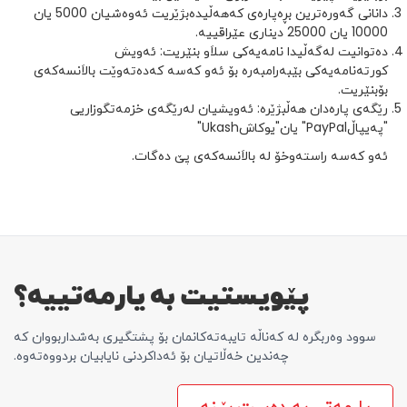
دانانی گەورەترین بڕەپارەی کەهەڵیدەبژێریت ئەوەشیان 5000 یان
10000 یان 25000 دیناری عێراقییە.
دەتوانیت لەگەڵیدا نامەیەکی سلاَو بنێریت: ئەویش
کورتەنامەیەکی بێبەرامبەرە بۆ ئەو کەسە کەدەتەوێت بالاَنسەکەی
بۆبنێریت.
رێگەی پارەدان هەڵبژێرە: ئەویشیان لەرێگەی خزمەتگوزاریی
"پەیپاڵPayPal" یان"یوکاشUkash"
ئەو کەسە راستەوخۆ لە بالاَنسەکەی پێ دەگات.
پێویستیت بە یارمەتییە؟
سوود وەربگرە لە کەناڵە تایبەتەکانمان بۆ پشتگیری بەشداربووان کە
چەندین خەڵاتیان بۆ ئەداکردنی نایابیان بردووەتەوە.
یارمەتی بە دەست بێنە