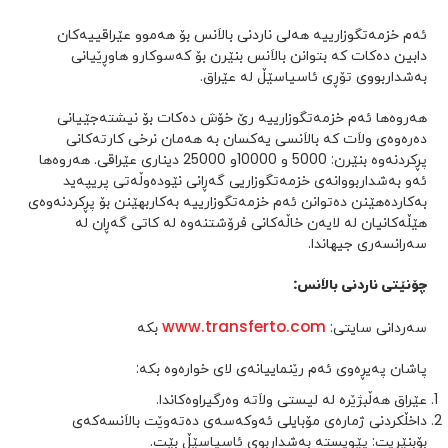
ئەم خزمەتگوزارییە هەلی ناردنی بالاَنس بۆ هەموو عێراقییەکان
دابین دەکات کە بتوانن بالاَنس بنێرن بۆ کەسوکارو هاوڕێیانی
بەشداربووی تۆڕی ئاسیاسێڵ لە عێراق.
هەروەها ئەم خزمەتگوزارییە رێ خۆش دەکات بۆ نیشتەجێیانی
دەرەوەی ولاَت کە بالاَنسی یەکسان بە هەمان نرخی کارتەکانی
پڕکردنەوە بنێرن: 5000 و 10000و 25000 دیناری عێراقی. هەروەها
ئەو بەشداربووانەی خزمەتگوزاریی گەڕانی نێودەوڵەتی پریپەید
بەکاردەهێنن دەتوانن ئەم خزمەتگوزارییە بەکاربهێنن بۆ پڕکردنەوەی
هێڵەکانیان لە لایەن خاڵەکانی فرۆشتنەوە لە کاتی گەڕان لە
سەرانسەری جیهاندا.
چۆنێتی ناردنی بالاَنس:
www.transferto.com
سەردانی سایتی:
بکە
پاشان پەیڕەوی ئەم رێنماییانەی لای خوارەوە بکە:
عێراق هەڵبژێرە لە لیستی ولاَتە وەرگیراوەکاندا.
داخڵکردنی ژمارەی مۆبایلی ئەوکەسەی دەتەوێت بالاَنسەکەی
بۆبنێریت: پێویستە بەشداربوی ئاسیاسێڵ بێت.