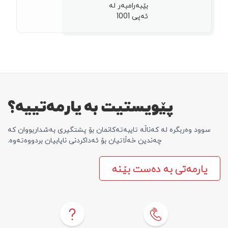
بێبەرامبەر لە
ئەپی 1001
پێویستیت بە یارمەتییە؟
سوود وەربگرە لە کەناڵە تایبەتەکانمان بۆ پشتگیری بەشداربووان کە
چەندین خەڵاتیان بۆ ئەداکردنی نایابیان بردووەتەوە.
یارمەتی بە دەست بێنە