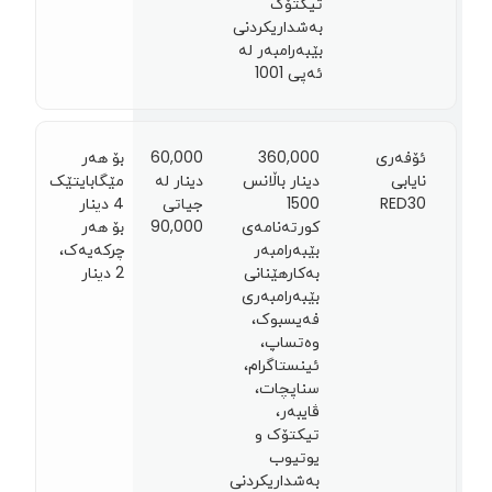
تیکتۆک
بەشداریکردنی
بێبەرامبەر لە
ئەپی 1001
ئۆفەری
360,000
60,000
بۆ هەر
نایابی
دینار باڵانس
دینار لە
مێگابایتێک
RED30
1500
جیاتی
4 دينار
کورتەنامەی
90,000
بۆ هەر
بێبەرامبەر
چرکەیەک،
بەکارهێنانی
2 دينار
بێبەرامبەری
فەیسبوک،
وەتساپ،
ئینستاگرام،
سناپچات،
ڤایبەر،
تیکتۆک و
یوتیوب
بەشداریکردنی