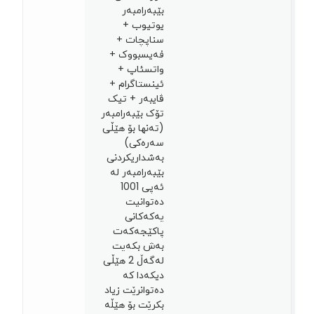
بێبەرامبەر
یوتیوب +
سناپچات +
فەیسبووک +
واتسئاپ +
ئینستاگرام +
ڤایبەر + تیک
تۆک بێبەرامبەر
(تەنها بۆ هێڵی
سەرەکی)
بەشداریکردنی
بێبەرامبەر لە
ئەپی 1001
دەتوانيت
يەكەكانى
پاکێجەكەت
بەش بكەيت
لەگەڵ 2 هێڵی
دیکەدا کە
دەتوانرێت زیاد
بکرێت بۆ هێڵه