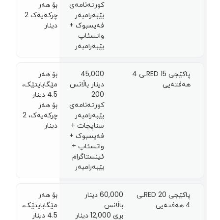
کورتەنامەی
بۆ هەر
بێبەرامبەر
چرکەیەک 2
فەیسبوک +
دينار
واتسئاپ
بێبەرامبەر
پاکێجی RED 15ـی 4
45,000
بۆ هەر
هەفتەیی
دینار باڵانس
مێگابایتێک،
200
4.5 دينار
کورتەنامەی
بۆ هەر
بێبەرامبەر
چرکەیەک، 2
سناپچات +
دينار
فەیسبوک +
واتسئاپ +
ئینستاگرام
بێبەرامبەر
پاکێجی RED 20ـی
60,000 دینار
بۆ هەر
4 هەفتەیی
باڵانس
مێگابایتێک،
بڕی 12,000 دينار
4.5 دينار