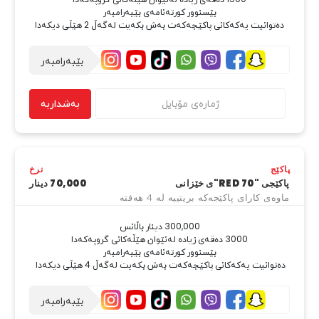
دەتوانيت يەكەكانى پاکێجەكەت بەش بكەيت لەگەڵ 2 هێڵی دیکەدا
بێبەرامبەر
بەشداربە
پاکێج
نرخ
پاکێجی "RED 70"ی خێزانی
70,000 دینار
ماوەی کارای پاکێجەکە بریتییە لە 4 هەفتە
دەتوانيت يەكەكانى پاکێجەكەت بەش بكەيت لەگەڵ 4 هێڵی دیکەدا 
بێبەرامبەر