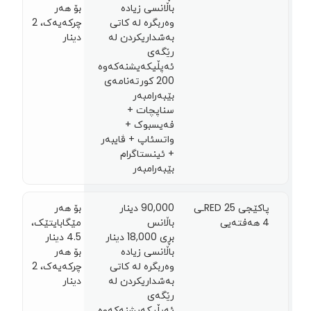
باڵانسی زیادە
بۆ هەر
وەربگرە لە کاتی
چرکەیەک، 2
بەشداریکردن لە
دينار
رێگەی
ئەپڵیکەیشنەکەوە
200 کورتەنامەی
بێبەرامبەر
سناپچات +
فەیسبوک +
واتسئاپ + ڤایبەر
+ ئینستاگرام
بێبەرامبەر
پاکێجی RED 25ـی
90,000 دینار
بۆ هەر
4 هەفتەیی
باڵانس
مێگابایتێک،
بڕی 18,000 دينار
4.5 دينار
باڵانسی زیادە
بۆ هەر
وەربگرە لە کاتی
چرکەیەک، 2
بەشداریکردن لە
دينار
رێگەی
ئەپڵیکەیشنەکەوە