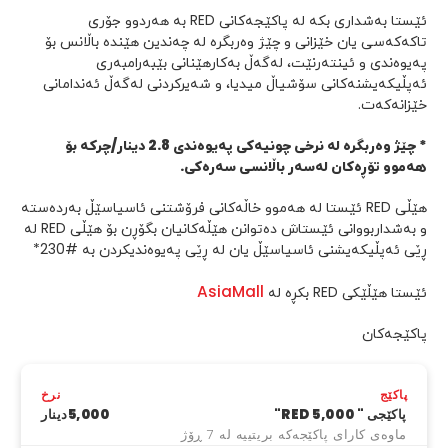
ئێستا بەشداری بکە لە پاکێجەکانی RED بە هەردوو جۆری
تاکەکەسی یان خێزانی و چێژ وەربگرە لە چەندین هێندە باڵانس بۆ
پەیوەندی و ئینتەرنێت، لەگەڵ بەکارهێنانی بێبەرامبەری
ئەپڵیکەیشنەکانی سۆشیاڵ میدیا، و شەیرکردنی لەگەڵ ئەندامانی
خێزانەکەت.
* چێژ وەربگرە لە نرخی چونیەکی پەیوەندی 2.8 دینار/چرکە بۆ
هەموو تۆڕەکان لەسەر باڵانسی سەرەکی.
هێڵی RED ئێستا لە هەموو خاڵەکانی فرۆشتنی ئاسیاسێڵ بەردەستە
و بەشداربووانی ئێستاش دەتوانن هێڵەکانیان بگۆڕن بۆ هێڵی RED لە
ڕێی ئەپڵیکەیشنی ئاسیاسێڵ یان لە ڕێی پەیوەندیکردن بە #230*
AsiaMall
ئێستا هێڵێکی RED بکڕە لە
پاکێجەکان
پاکێج
نرخ
پاکێجی " RED 5,000"
5,000دینار
ماوەی کارای پاکێجەکە بریتییە لە 7 ڕۆژ