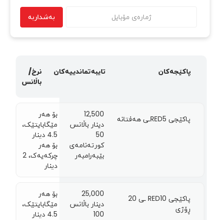
بەشداربە
پاکێجەکان
تایبەتماندییەکان
نرخ/
باڵانس
12,500
بۆ هەر
پاكێجی RED5ـی هەفتانە
دینار باڵانس
مێگابایتێک،
50
4.5 دينار
کورتەنامەی
بۆ هەر
بێبەرامبەر
چرکەیەک، 2
دينار
25,000
بۆ هەر
پاكێجی RED10 ـی 20
دینار باڵانس
مێگابایتێک،
ڕۆژی
100
4.5 دينار