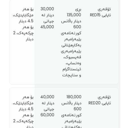
ئۆفەری
بڕی
30,000
بۆ هەر
نایابی RED15
135,000
دینار لە
مێگابایتێک،
دینار باڵانس
جیاتی
4.5 دينار
600
45,000
بۆ هەر
کورتەنامەی
چرکەیەک، 2
بێبەرامبەر
دينار
بەکارهێنانی
بێبەرامبەری
فەیسبوک،
وەتساپ،
ئینستاگرام
و سناپچات
ئۆفەری
180,000
40,000
بۆ هەر
نایابی RED20
دینار باڵانس
دینار لە
مێگابایتێک،
600
جیاتی
4.5 دينار
کورتەنامەی
60,000
بۆ هەر
بێبەرامبەر
چرکەیەک، 2
بەکارهێنانی
دينار