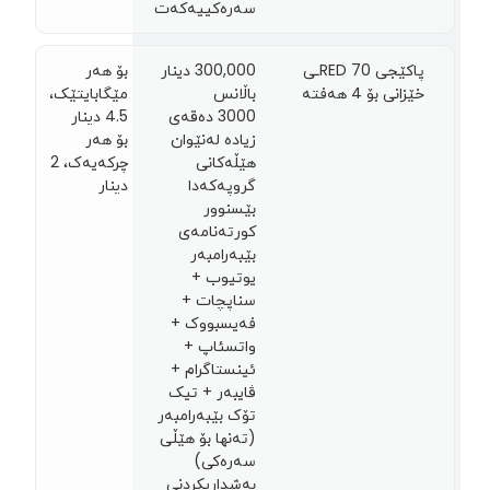
سەرەکییەکەت
پاکێجی RED 70ـی
300,000 دینار
بۆ هەر
خێزانی بۆ 4 هەفتە
باڵانس
مێگابایتێک،
3000 دەقەی
4.5 دينار
زیادە لەنێوان
بۆ هەر
هێڵەکانی
چرکەیەک، 2
گروپەکەدا
دينار
بێسنوور
کورتەنامەی
بێبەرامبەر
یوتیوب +
سناپچات +
فەیسبووک +
واتسئاپ +
ئینستاگرام +
ڤایبەر + تیک
تۆک بێبەرامبەر
(تەنها بۆ هێڵی
سەرەکی)
بەشداریکردنی