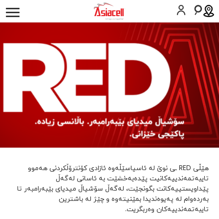
كه‌سیی
کارەکانم
دەربارەی ئێمە
هەلى كار
بلۆگەکان
خزمەتگوزارييەكان
ئاسیامۆڵ
هاوڕێی تەمەن
یارمەتی
سیمکارت داوا بکە
یارمەتی
هێڵی RED ـی نوێ لە ئاسیاسێڵەوە ئازادی کۆنترۆڵكردنی هەموو
العربية
English
تایبەتمەندییەکانیت پێدەبەخشێت بە ئاسانی لەگەڵ
پێداویستییەکانت بگونجێت، لەگەڵ سۆشیاڵ میدیای بێبەرامبەر تا
بەردەوام لە پەیوەندیدا بمێنیتەوە و چێژ لە باشترین
تایبەتمەندییەکان وەربگریت.