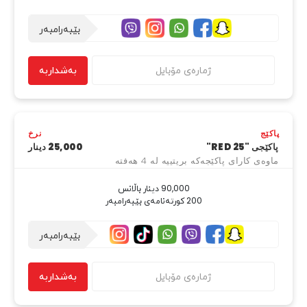
بێبەرامبەر
بەشداربە
پاکێج
نرخ
پاکێجی "RED 25"
25,000 دینار
ماوەی کارای پاکێجەکە بریتییە لە 4 هەفتە
200 کورتەنامەی بێبەرامبەر
بێبەرامبەر
بەشداربە