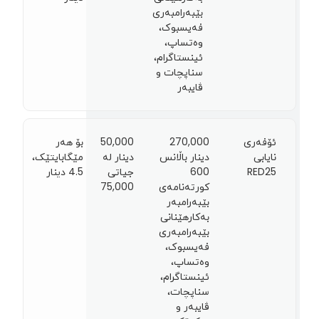
بێبەرامبەری
فەیسبوک،
وەتساپ،
ئینستاگرام،
سناپچات و
ڤایبەر
ئۆفەری
270,000
50,000
بۆ هەر
نایابی
دینار باڵانس
دینار لە
مێگابایتێک،
RED25
600
جیاتی
4.5 دينار
کورتەنامەی
75,000
بێبەرامبەر
بەکارهێنانی
بێبەرامبەری
فەیسبوک،
وەتساپ،
ئینستاگرام،
سناپچات،
ڤایبەر و