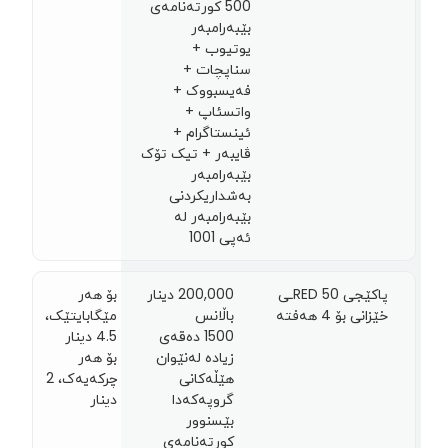
500 کورتەنامەی
بێبەرامبەر
یوتیوب +
سناپچات +
فەیسبووک +
واتسئاپ +
ئینستاگرام +
ڤایبەر + تیک تۆک
بێبەرامبەر
بەشداریکردنی
بێبەرامبەر لە
ئەپی 1001
پاکێجی RED 50ـی
200,000 دینار
بۆ هەر
خێزانی بۆ 4 هەفتە
باڵانس
مێگابایتێک،
1500 دەقەی
4.5 دينار
زیادە لەنێوان
بۆ هەر
هێڵەکانی
چرکەیەک، 2
گروپەکەدا
دينار
بێسنوور
کورتەنامەی