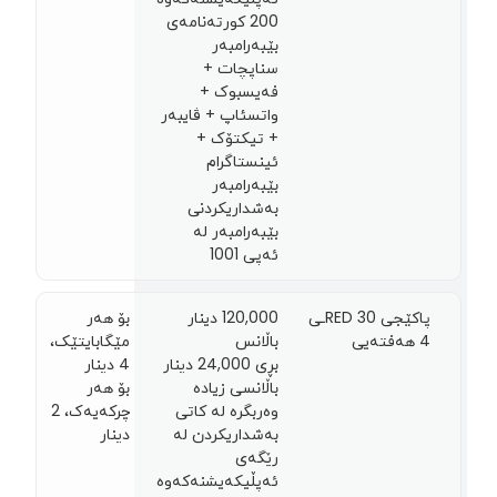
200 کورتەنامەی
بێبەرامبەر
سناپچات +
فەیسبوک +
واتسئاپ + ڤایبەر
+ تیکتۆک +
ئینستاگرام
بێبەرامبەر
بەشداریکردنی
بێبەرامبەر لە
ئەپی 1001
پاکێجی RED 30ـی
120,000 دینار
بۆ هەر
4 هەفتەیی
باڵانس
مێگابایتێک،
بڕی 24,000 دينار
4 دينار
باڵانسی زیادە
بۆ هەر
وەربگرە لە کاتی
چرکەیەک، 2
بەشداریکردن لە
دينار
رێگەی
ئەپڵیکەیشنەکەوە