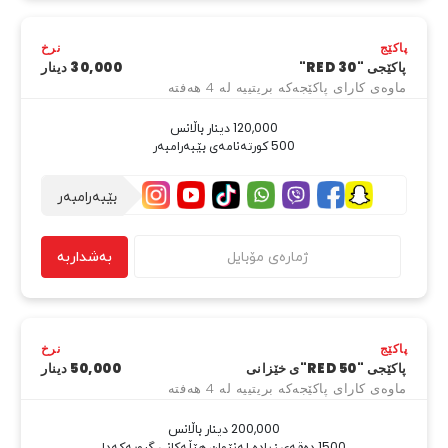
پاکێج
نرخ
پاکێجی "RED 30"
30,000 دینار
ماوەی کارای پاکێجەکە بریتییە لە 4 هەفتە
500 کورتەنامەی بێبەرامبەر
بێبەرامبەر
بەشداربە
پاکێج
نرخ
پاکێجی "RED 50"ی خێزانی
50,000 دینار
ماوەی کارای پاکێجەکە بریتییە لە 4 هەفتە