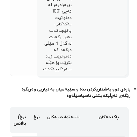
بێبەرامبەر لە
ئەپی 1001
دەتوانيت
يەكەكانى
پاکێجەكەت
بەش بكەيت
لەگەڵ 4 هێڵی
دیکەدا کە
دەتوانرێت زیاد
بکرێت بۆ هێڵه
سەرەکییەکەت
پارەی دوو بەشداریکردن بدە و سێیەمیان بە دیاریی وەربگرە
ڕێگەی ئەپڵیکەیشنی ئاسیاسێڵەوە
پاکێجەکان
تایبەتماندییەکان
نرخ
نرخ/
باڵانس