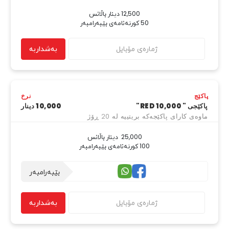
50 کورتەنامەی بێبەرامبەر
بەشداربە
پاکێج
نرخ
پاکێجی " RED 10,000"
10,000 دینار
ماوەی کارای پاکێجەکە بریتییە لە 20 ڕۆژ
100 کورتەنامەی بێبەرامبەر
بێبەرامبەر
بەشداربە