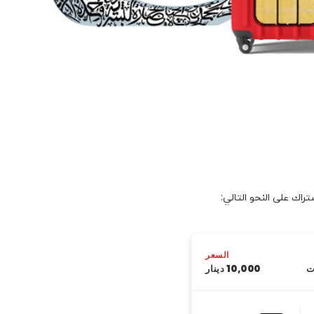
السعر
ت
10,000 دينار