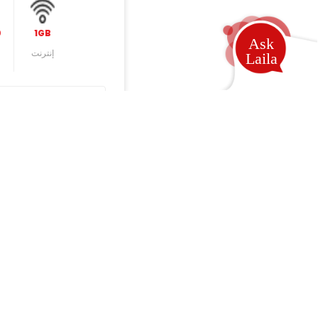
1GB
10
إنترنت
لحماية رصيد المشترکین، لا يتم تجديد الإشتراك تلقائيًا؛ سيحتاج الم
الباقات متوفرة في الوجهات التالية:
ايران - على شبكة MCI & MTN
الأمارات - على شبكة DU & Etisalat
تحتاج مساعدة؟