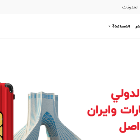
المدونات
مر
المساعدة
SIM اطلب
المساعدة
كوردى
English