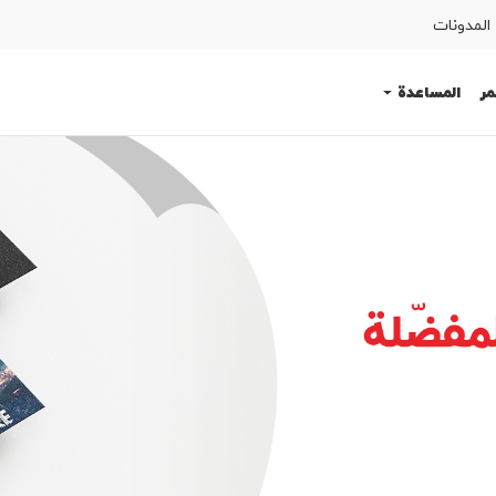
المدونات
مر
المساعدة
SIM اطلب
المساعدة
كوردى
English