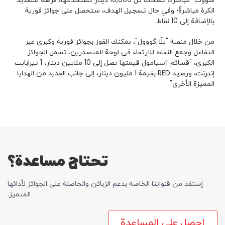
الكرة مباشرةً؛ وفي حال تسجيل الهدف، ستحصل على جوائز فورية
بالإضافة إلى 10 نقاط.
من خلال منصة "يلّا گووول"، يمكنك الفوز بجوائز فورية وكبرى عبر
التفاعل وجمع النقاط للارتقاء في لوحة المتصدرين. تشمل الجوائز
الكبرى، "قسائم آسيامول قيمتها تصل إلى 10 ملايين دينار، 1 تيرابايت
إنترنت، ورصيد RED بقيمة 1 مليون دينار، إلى جانب العديد من الهدايا
المميزة الأخرى".
تحتاج مساعدة؟
إستفد من قنواتنا الخاصة بدعم الزبائن والحاصلة علی الجوائز لأدائها
المتمیز.
احصل على المساعدة