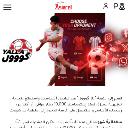
أفراد
أعمالي
لمحة عن الشركة
وظائف
المدونات
الخدمات
اسيامول
عشرة عمر
المساعدة
SIM اطلب
المساعدة
انضم إلى منصة "يلّا گووول" عبر تطبيق آسياسيل واستمتع بتجربة
كوردى
English
ترفيهية مميزة، فعند إستخدامك 10,000 دينار عراقي أو أكثر من
رصيدك الأساسي، ستحصل على فرصة الدخول إلى منطقة يلّا شووت.
منطقة يلّا شووت:
في منطقة يلّا شووت يمكن للمشترك لعب "يلّا
شووت" مباشرة، تمنحك كل 10,000 دينار تستخدمها، فرصةً لتسديد