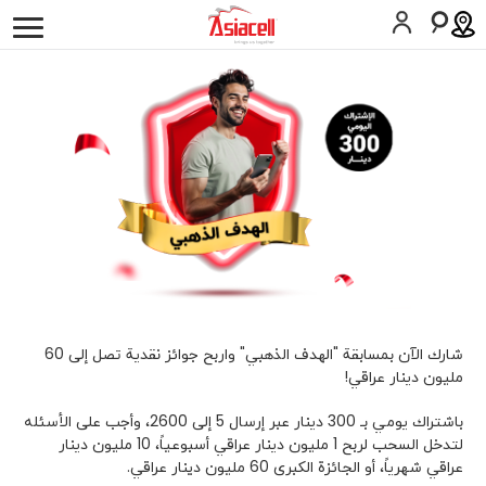
أفراد
أعمالي
لمحة عن الشركة
وظائف
المدونات
الخدمات
اسيامول
عشرة عمر
المساعدة
SIM اطلب
المساعدة
شارك الآن بمسابقة "الهدف الذهبي" واربح جوائز نقدية تصل إلى 60
مليون دينار عراقي!
كوردى
English
باشتراك يومي بـ 300 دينار عبر إرسال 5 إلى 2600، وأجب على الأسئله
لتدخل السحب لربح 1 مليون دينار عراقي أسبوعياً، 10 مليون دينار
عراقي شهرياً، أو الجائزة الكبرى 60 مليون دینار عراقي.