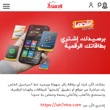
أفراد
أعمالي
لمحة عن الشركة
وظائف
المدونات
الخدمات
اسيامول
عشرة عمر
المساعدة
SIM اطلب
المساعدة
يمكنك الآن شراء أي بطاقة بكل سهولة وبرصيد خط آسیاسیل الخاص
كوردى
English
بك مباشرة عبر موقع أو تطبيق "إشحنها" للبطاقات والهدايا الرقمية،
وتستمتع بالألعاب والأغاني بمتعة وحماس بلا حدود!
https://ish7nha.com
إشتري الآن عبر: