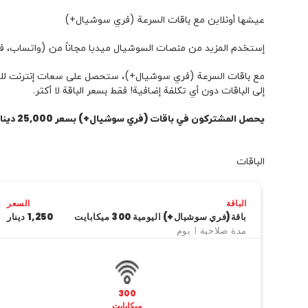
عيشها ‌أونلاين مع باقات السرعة (فري سوشيال+)
إستخدم المزيد من منصات السوشيال ميديا مجاناً من (واتساب، فا
مع باقات السرعة (فري سوشيال+)، ستحصل على سعات إنترنت للتصفح
إلى الباقات دون أي تكلفة إضافية! فقط بسعر الباقة لا أكثر.
يحصل المشتركون في باقات (فري سوشيال+) بسعر 25,000 دينار عراقي أو أكثر على اشتراك مجاني في تطبيق 1001 كهدية لمدة 30 يوماً
الباقات
الباقة
السعر
باقة(فري سوشيال+) اليومية 300 ميكابايت
1,250 دینار
مدة صلاحية 1 يوم
300
ميكابايت