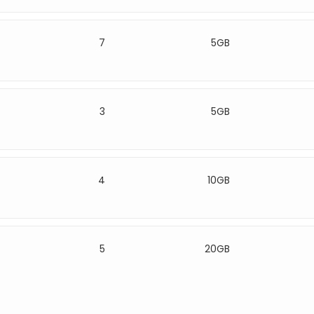
7
5GB
3
5GB
4
10GB
5
20GB