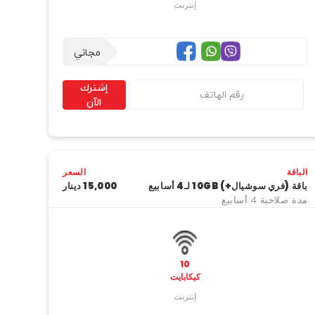
إنترنت
مجاني
إشترك
الآن
الباقة
السعر
باقة (فري سوشيال+) 10GB لـ4 أسابيع
15,000 دینار
مدة صلاحية 4 أسابيع
10
كيكابايت
إنترنت