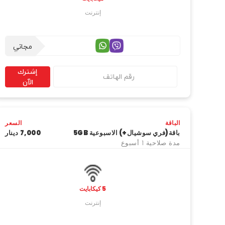
إنترنت
مجاني
إشترك
الآن
الباقة
السعر
باقة(فري سوشيال+) الاسبوعية 5GB
7,000 دینار
مدة صلاحية 1 أسبوع
5 كيكابايت
إنترنت