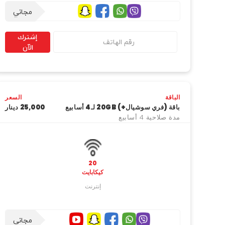
مجاني
إشترك
الآن
الباقة
السعر
باقة (فري سوشيال+) 20GB لـ4 أسابيع
25,000 دینار
مدة صلاحية 4 أسابيع
20
كيكابايت
إنترنت
مجاني