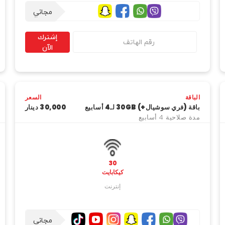
مجاني
إشترك
الآن
الباقة
السعر
باقة (فري سوشيال+) 30GB لـ4 أسابيع
30,000 دینار
مدة صلاحية 4 أسابيع
30
كيكابايت
إنترنت
مجاني