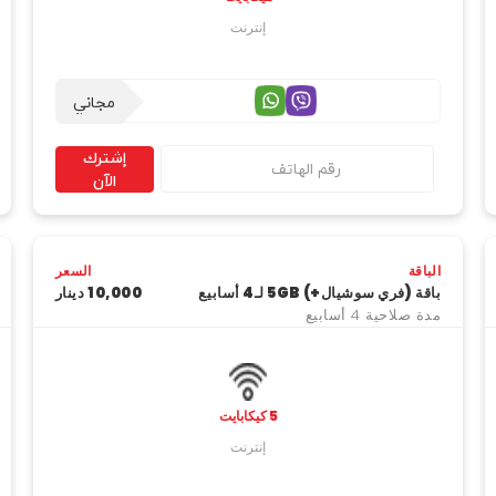
إنترنت
مجاني
إشترك
الآن
الباقة
السعر
باقة (فري سوشيال+) 5GB لـ4 أسابيع
10,000 دینار
مدة صلاحية 4 أسابيع
5 كيكابايت
إنترنت