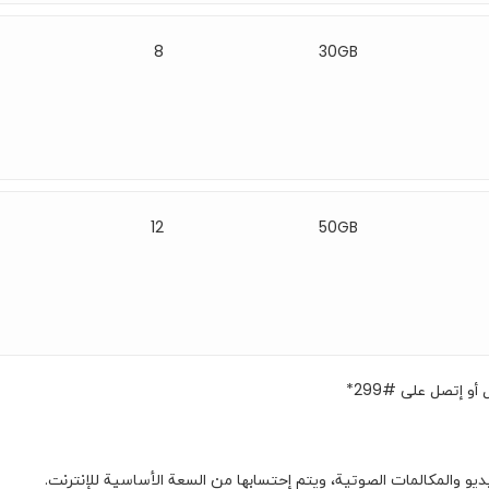
8
30GB
12
50GB
 إتصل على #299*
يو والمكالمات الصوتية، ويتم إحتسابها من السعة الأساسیة للإنترنت.