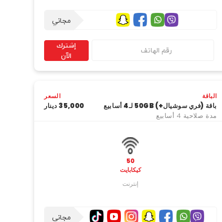
مجاني
إشترك
الآن
الباقة
السعر
باقة (فري سوشيال+) 50GB لـ4 أسابيع
35,000 دینار
مدة صلاحية 4 أسابيع
50
كيكابايت
إنترنت
مجاني