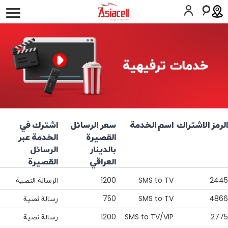
أفراد
أعمالي
لمحة عن الشركة
وظائف
المدونات
الخدمات
اسيامول
عشرة عمر
الرمز الاشتراك
اسم الخدمة
سعر الرسائل
اشترك في
المساعدة
القصيرة
الخدمة عبر
بالدينار
الرسائل
SIM اطلب
المساعدة
العراقي
القصيرة
2445
SMS to TV
1200
الرسالة النصية
كوردى
English
4866
SMS to TV
750
رسالة نصية
2775
SMS to TV/VIP
1200
رسالة نصية