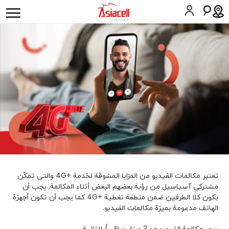
أفراد
أعمالي
لمحة عن الشركة
وظائف
المدونات
الخدمات
اسيامول
عشرة عمر
المساعدة
SIM اطلب
المساعدة
تعتبر مكالمات الفيديو من المزايا المشوقة لخدمة +4G والتي تمكّن
كوردى
English
مشتركي آسياسيل من رؤية بعضهم البعض أثناء المكالمة. يجب أن
يكون كلا الطرفين ضمن منطقة تغطية +4G كما يجب أن تكون أجهزة
الهاتف مدعومة بميزة مكالمات الفيديو.
سعر مكالمة الفيديو هو 3 دينار عراقي/ للثانية