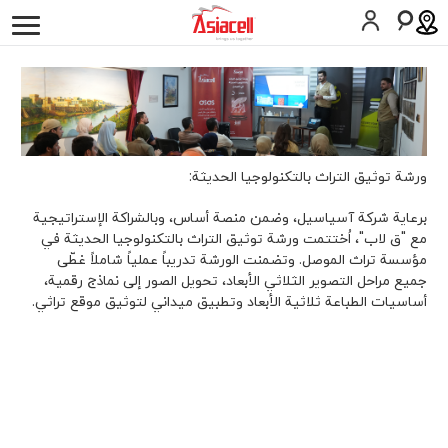
أفراد
أعمالي
لمحة عن الشركة
وظائف
المدونات
التأريخ
علاقات المستثمرين
ورشة توثيق التراث بالتكنولوجيا الحديثة:
بيانات صحفية
برعاية شركة آسياسيل، وضمن منصة أساس، وبالشراكة الإستراتيجية
مع "ق لاب"، اُختتمت ورشة توثيق التراث بالتكنولوجيا الحديثة في
مؤسسة تراث الموصل. وتضمنت الورشة تدريباً عملياً شاملاً غطّى
الأخبار
جميع مراحل التصوير الثلاثي الأبعاد، تحويل الصور إلى نماذج رقمية،
أساسيات الطباعة ثلاثية الأبعاد وتطبيق ميداني لتوثيق موقع تراثي.
الإستدامة
ASAS
Gamecell