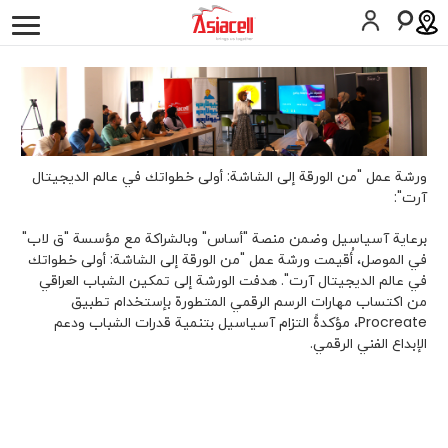
أفراد
أعمالي
لمحة عن الشركة
وظائف
المدونات
التأريخ
علاقات المستثمرين
ورشة عمل "من الورقة إلى الشاشة: أولى خطواتك في عالم الديجيتال
آرت":
بيانات صحفية
برعاية آسياسيل وضمن منصة "أساس" وبالشراكة مع مؤسسة "ق لاب"
في الموصل، أُقيمت ورشة عمل "من الورقة إلى الشاشة: أولى خطواتك
الأخبار
في عالم الديجيتال آرت". هدفت الورشة إلى تمكين الشباب العراقي
من اكتساب مهارات الرسم الرقمي المتطورة بإستخدام تطبيق
الإستدامة
Procreate، مؤكدةً التزام آسياسيل بتنمية قدرات الشباب ودعم
الإبداع الفني الرقمي.
ASAS
Gamecell