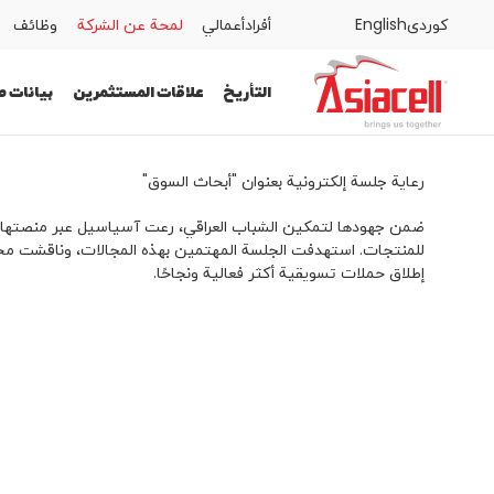
كوردى
English
أفراد
أعمالي
لمحة عن الشركة
وظائف
أفراد
أعمالي
لمحة عن الشركة
وظائف
المدونات
التأريخ
علاقات المستثمرين
بيانات 
التأريخ
علاقات المستثمرين
رعاية جلسة إلكترونية بعنوان "أبحاث السوق"
ضمن جهودها لتمكين الشباب العراقي، رعت آسياسيل عبر منصتها "
بيانات صحفية
للمنتجات. استهدفت الجلسة المهتمين بهذه المجالات، وناقشت محاو
إطلاق حملات تسويقية أكثر فعالية ونجاحًا.
الأخبار
الإستدامة
ASAS
Gamecell