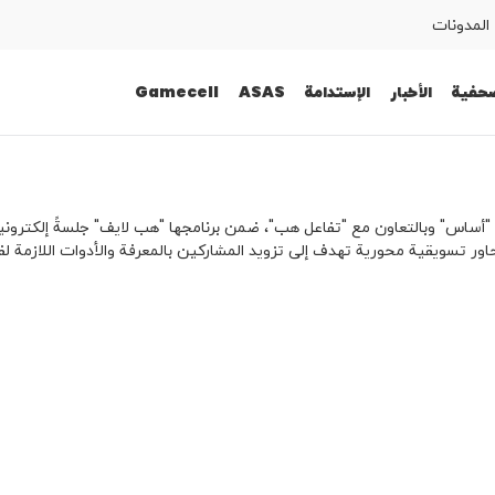
المدونات
صحفية
الأخبار
الإستدامة
ASAS
Gamecell
أساس" وبالتعاون مع "تفاعل هب"، ضمن برنامجها "هب لايف" جلسةً إلكترون
ر تسويقية محورية تهدف إلى تزويد المشاركين بالمعرفة والأدوات اللازمة ل