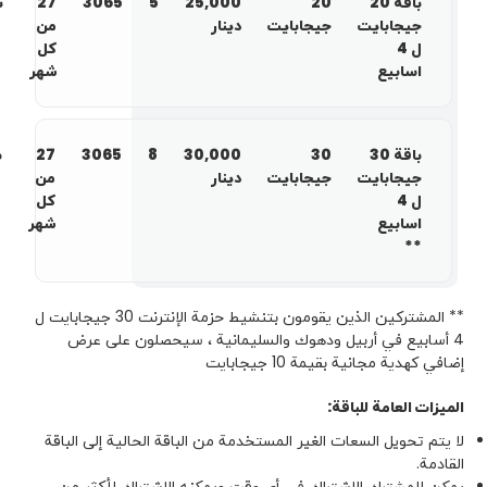
باقة 20
20
25,000
5
3065
27
ن
جيجابايت
جيجابايت
دينار
من
ل 4
كل
اسابيع
شهر
باقة 30
30
30,000
8
3065
27
ن
جيجابايت
جيجابايت
دينار
من
ل 4
كل
اسابيع
شهر
**
** المشتركين الذين يقومون بتنشيط حزمة الإنترنت 30 جيجابايت ل
4 أسابيع في أربيل ودهوك والسليمانية ، سيحصلون على عرض
إضافي كهدية مجانية بقيمة 10 جيجابايت
الميزات العامة للباقة:
لا يتم تحویل السعات الغیر المستخدمة من الباقة الحالية إلی الباقة
القادمة.
يمكن للمشترك الاشتراك في أي وقت ويمكنه الاشتراك لأكثر من