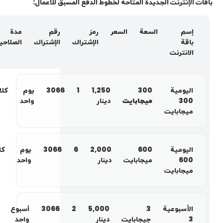
باقات الإنترنت الجديدة المتاحة لخطوط الدفع المسبق للأعمال:
إسم
السعة
السعر
رمز
رقم
مدة‌
باقة
الإشتراك
الإشتراك
الصلاحية
الانترنت
اليومية
300
1,250
1
3066
يوم
كلا
300
ميجابايت
دينار
واحد
ميجابايت
اليومية
600
2,000
6
3066
يوم
كل
600
ميجابايت
دينار
واحد
ميجابايت
الأسبوعية
3
5,000
2
3066
أسبوع
3
جيجابايت
دينار
واحد