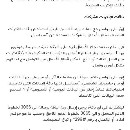
باقات الإنترنت الجديدة.
باقات الإنترنت
للشرکات
إبقَ على تواصل مع عملك وزملائك عن طريق استخدام باقات الانترنت
الخاصه بقطاع الأعمال والشركات المقدمه من آسياسيل.
في عالم يعتمد نجاح الأعمال فيه على شبكه انترنت سريعة وموثوق
بها، آسياسيل توفر لقطاع الأعمال والمؤسسات الحكوميه شبكة انترنت
من الجيل الثالث أو الرابع لتمكن قطاع الأعمال من التواصل مع اعمالهم
بشكل فوري وفعال.
إبق على تواصل دائم، سواءً من هاتفك الذكي أو من على جهاز التابلت
أو من حاسوبك الشخصي. آسياسيل لديها باقة البيانات التي تناسبك
احتیاجاتك تماماً. إختر من الباقات اليومية أو الاسبوعية أو 4 اسابيع
سعة البيانات التي تناسبك
للإشتراك في أي باقة، يرجى إرسال رمز الباقة برسالة الى 3066 لخطوط
الدفع المسبق و الى 3065 لخطوط الدفع اللاحق وحسب ما هو موضح
ادناه، أو الإتصال بالرقم #299* واتباع التعليمات.