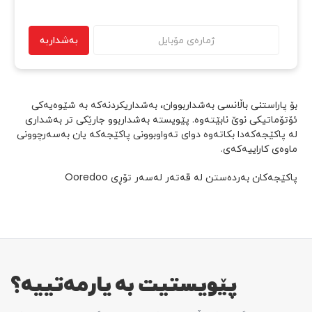
بەشداربە
بۆ پاراستنی باڵانسی بەشداربووان، بەشداریکردنەکە بە شێوەیەکی
ئۆتۆماتیکی نوێ نابێتەوە. پێویستە بەشداربوو جارێکی تر بەشداری
لە پاکێجەکەدا بکاتەوە دوای تەواوبوونی پاکێجەکە یان بەسەرچوونی
ماوەی کاراییەکەی.
پاکێجەکان بەردەستن لە قەتەر لەسەر تۆڕی Ooredoo
پێویستیت بە یارمەتییە؟