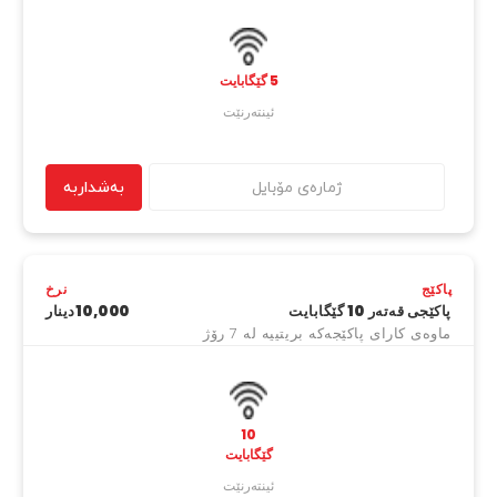
5 گێگابایت
ئینتەرنێت
بەشداربە
پاکێج
نرخ
پاکێجی قەتەر 10 گێگابایت
10,000دینار
ماوەی کارای پاکێجەکە بریتییە لە 7 رۆژ
10
گێگابایت
ئینتەرنێت