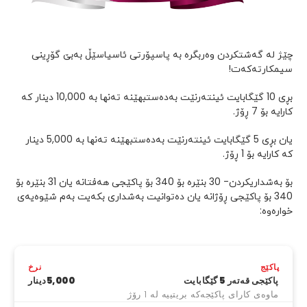
چێژ لە گەشتکردن وەربگرە بە پاسپۆرتی ئاسیاسێڵ بەبێ گۆڕینی
سیمکارتەکەت!
بڕی 10 گێگابایت ئینتەرنێت بەدەستبهێنە تەنها بە 10,000 دینار کە
کارایە بۆ 7 ڕۆژ.
یان بڕی 5 گێگابایت ئینتەرنێت بەدەستبهێنە تەنها بە 5,000 دینار
کە کارایە بۆ 1 ڕۆژ.
بۆ بەشداریکردن- 30 بنێرە بۆ 340 بۆ پاکێجی هەفتانە یان 31 بنێرە بۆ
340 بۆ پاکێجی ڕۆژانە یان دەتوانیت بەشداری بکەیت بەم شێوەیەی
خوارەوە:
پاکێج
نرخ
پاکێجی قەتەر 5 گێگابایت
5,000دینار
ماوەی کارای پاکێجەکە بریتییە لە 1 رۆژ