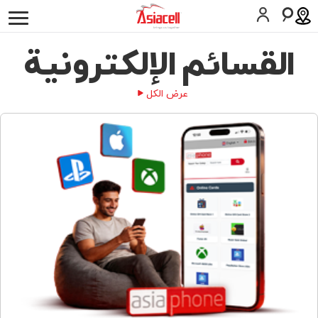
أفراد
أعمالي
لمحة عن الشركة
وظائف
المدونات
القسائم الإلکترونیة
الخدمات
عرض الكل
اسيامول
عشرة عمر
المساعدة
SIM اطلب
المساعدة
كوردى
English