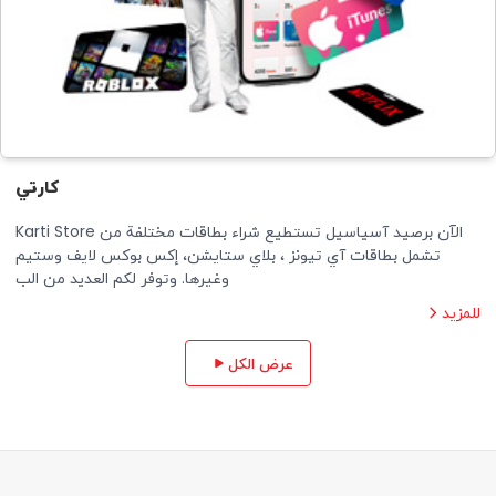
كارتي
الآن برصید آسیاسیل تستطیع شراء بطاقات مختلفة من Karti Store
تشمل بطاقات آي تيونز ، بلاي ستايشن، إكس بوكس لايف وستيم
وغيرها. وتوفر لكم العدید من الب
للمزيد
عرض الكل