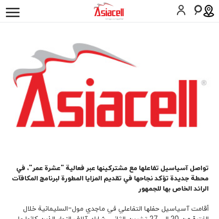
أفراد
أعمالي
لمحة عن الشركة
وظائف
المدونات
SIM اطلب
المساعدة
كوردى
English
تواصل آسياسيل تفاعلها مع مشتركينها عبر فعالية "عشرة عمر"، في
محطة جديدة تؤكد نجاحها في تقديم المزايا المطورة لبرنامج المكافآت
الرائد الخاص بها للجمهور
أقامت آسياسيل حفلها التفاعلي في ماجدي مول-السليمانية خلال
الفترة من 20 إلى 27 تشرين الثاني. شارك آلاف الزوار الذين كانوا على