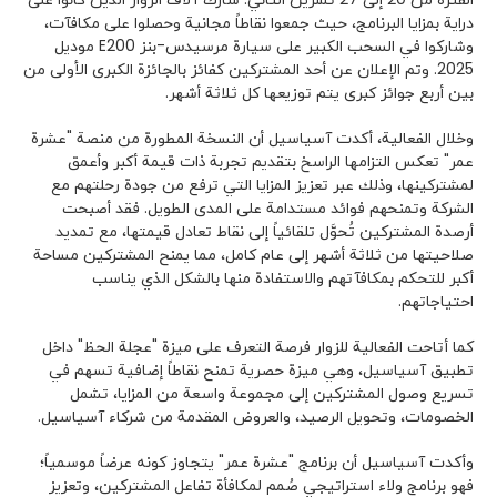
دراية بمزايا البرنامج، حيث جمعوا نقاطاً مجانية وحصلوا على مكافآت،
وشاركوا في السحب الكبير على سيارة مرسيدس-بنز E200 موديل
2025. وتم الإعلان عن أحد المشتركين كفائز بالجائزة الكبرى الأولى من
بين أربع جوائز كبرى يتم توزيعها كل ثلاثة أشهر.
وخلال الفعالية، أكدت آسياسيل أن النسخة المطورة من منصة "عشرة
عمر" تعكس التزامها الراسخ بتقديم تجربة ذات قيمة أكبر وأعمق
لمشتركينها، وذلك عبر تعزيز المزايا التي ترفع من جودة رحلتهم مع
الشركة وتمنحهم فوائد مستدامة على المدى الطويل. فقد أصبحت
أرصدة المشتركين تُحوَّل تلقائياً إلى نقاط تعادل قيمتها، مع تمديد
صلاحيتها من ثلاثة أشهر إلى عام كامل، مما يمنح المشتركين مساحة
أكبر للتحكم بمكافآتهم والاستفادة منها بالشكل الذي يناسب
احتياجاتهم.
كما أتاحت الفعالية للزوار فرصة التعرف على ميزة "عجلة الحظ" داخل
تطبيق آسياسيل، وهي ميزة حصرية تمنح نقاطاً إضافية تسهم في
تسريع وصول المشتركين إلى مجموعة واسعة من المزايا، تشمل
الخصومات، وتحويل الرصيد، والعروض المقدمة من شركاء آسياسيل.
وأكدت آسياسيل أن برنامج "عشرة عمر" يتجاوز كونه عرضاً موسمياً؛
فهو برنامج ولاء استراتيجي صُمم لمكافأة تفاعل المشتركين، وتعزيز