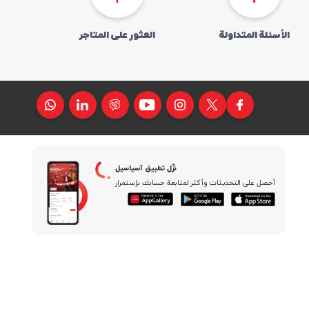
الأسئلة المتداولة
العثور علی المتاجر
نزّل تطبیق آسیاسیل
أحصل علی التحدیثات وأکثر لمتابعة حسابك بإستمرار