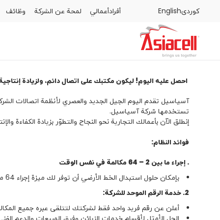
كوردى
English
أفراد
أعمالي
لمحة عن الشركة
وظائف
أفراد
أعمالي
لمحة عن الشركة
وظائف
المدونات
احصل عليه اليوم! ليكون مكتبك على اتصال دائم، ولزيادة إنتاجية
آسياسيل تقدم اليوم الجيل الجديد والعصري لأنظمة اتصالات الشرك
تستخدمها شركة آسياسيل.
إنطلق الآن بأعمالك التجارية نحو النجاح والتطوّر بزيادة الكفاءة والإنت
فوائد النظام:
. إجراء ما بين 2 – 64 مكالمة في نفس الوقت
بإمكان حلول استبدال الخط الأرضي أن توفر لك ميزة إجراء 64 مكالمة محلية أو دولية في نفس الوقت.
2. خدمة الرقم الموحد للشركة:
أعلن عن رقم فريد واحد فقط لشركتك لتتلقى عبره جميع المكالما
الحل الأمثل لأقسام خدمات الزبائن وفرق المبيعات والدعم الفن