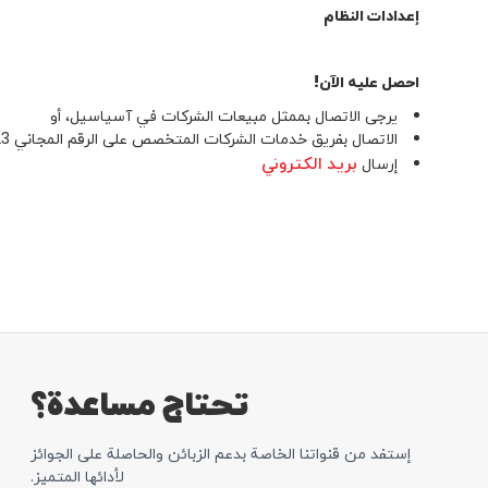
إعدادات النظام
احصل عليه الآن!
يرجى الاتصال بممثل مبيعات الشركات في آسياسيل، أو
الاتصال بفريق خدمات الشركات المتخصص على الرقم المجاني 323 من شبكه أسياسيل، أو على الرقم +964-7720044-323 من الشبكات الاخرى, أو
بريد الكتروني
إرسال
تحتاج مساعدة؟
إستفد من قنواتنا الخاصة بدعم الزبائن والحاصلة علی الجوائز
لأدائها المتمیز.