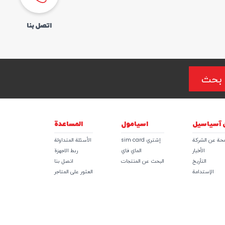
اتصل بنا
بحث
 آسیاسیل
اسيامول
المساعدة
محة عن الشركة
إشتري sim card
الأسئلة المتداولة
الأخبار
الماي فاي
ربط الاجهزة
التأريخ
البحث عن المنتجات
اتصل بنا
الإستدامة
العثور علی المتاجر
ات المستثمرين
أدخل تفاصیلك
الوظائف
إعدادات التسهیل