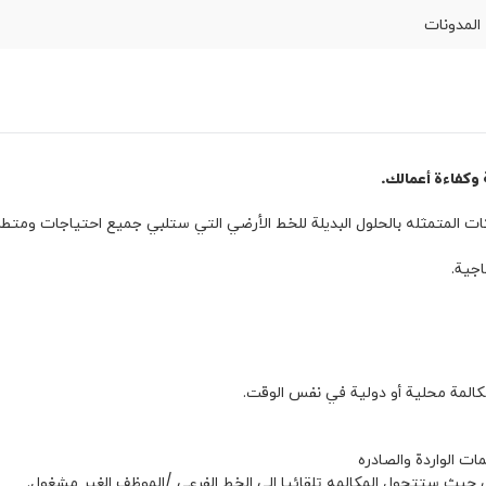
المدونات
SIM اطلب
المساعدة
كوردى
English
 وكفاءة أعمالك.
ات المتمثله بالحلول البديلة للخط الأرضي التي ستلبي جميع احتياجات ومتطل
اجية.
ت الواردة والصادره
ي حيث ستتحول المكالمه تلقائيا الى الخط الفرعى /الموظف الغير مشغول.