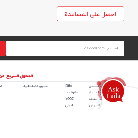
احصل على المساعدة
الدخول السريع
عن
أسعار خطوط الدفع المسبق
Elite
تطبيق خدمة ذاتية
ل
باقات الدفع المسبق
عشرة عمر
إعادة التعبئة
YOOZ
آخر العروض
الدولي
الترفیە
عروض
علاق
التجوال
اسيا سيل خاصتي