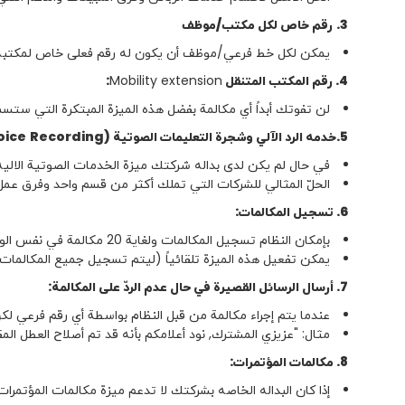
3.
رقم خاص لكل مكتب
/
موظف
يمكن لكل خط فرعي/موظف أن يكون له رقم فعلى خاص لمكتبه حي
4. رقم المكتب المتنقل
Mobility extension
:
لن تفوتك أبداً أي مكالمة بفضل هذه الميزة المبتكرة التي ست
5.
خدمه الرد الآلي وشجرة التعليمات الصوتية
)
Recording
oice
في حال لم يكن لدى بداله شركتك ميزة الخدمات الصوتية الاليه، فإن تقنية e-Gate يمكن أن توفّر شجرة متكا
الحلّ المثالي للشركات التي تملك أكثر من قسم واحد وفرق عمل
6. تسجيل المكالمات:
بإمكان النظام تسجيل المكالمات ولغاية 20 مكالمة في نفس الوقت.
يمكن تفعيل هذه الميزة تلقائياً (ليتم تسجيل جميع المكالمات
7. أرسال الرسائل القصيرة في حال عدم الردّ على المكالمة:
عندما يتم إجراء مكالمة من قبل النظام بواسطة أي رقم فرعي لك
مثال: "عزيزي المشترك, نود أعلامكم بأنه قد تم أصلاح العطل ا
8. مكالمات المؤتمرات:
إذا كان البداله الخاصه بشركتك لا تدعم ميزة مكالمات المؤتمرات، فإن نظام 