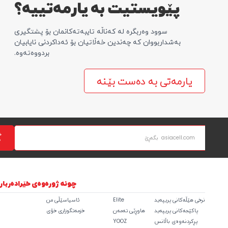
پێویستیت بە یارمەتییە؟
سوود وەربگرە لە کەناڵە تایبەتەکانمان بۆ پشتگیری
بەشداربووان کە چەندین خەڵاتیان بۆ ئەداکردنی نایابیان
بردووەتەوە.
یارمەتی بە دەست بێنە
گ
چونە‌‌‌‌‌‌ ژورەوەی خێرا
دەربا
نرخی هێڵەکانی پریپەید
Elite
ئاسیاسێڵی من
پاکێجەکانی پریپەید
هاوڕێی تەمەن
خزمەتگوزاری خۆی
پڕکردنەوەی باڵانس
YOOZ