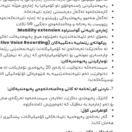
پەیوەندیکردنی راستەوخۆی ناو کۆمپانیا بە ژمارەی هێڵە تایبەت
کارمەندانەوە لەگەڵ دەرخستنی ژمارە تایبەتەکە.
لەگەڵ هەموو پەیوەندیەکی رۆیشتو و لە ژمارە تایبەتەکەتەوە
پێویست بە بەدالە و وەلاَمدانەوەی دەنگیی IVR ناکات
ژمارەی تایبەتی گواستراوە Mobility extension:
بەهۆی ئەم تایبەتمەندێتیە داهێنراوە هیچ پەیوەندیەکت لەکیس
پێکهاتەی رێنماییە دەنگییەکان (Interactive Voice Recording) IVR:
لە حاڵەتێکدا لەبەدالەی لە کۆمپانیاکەتدا تایبەتمەندێتی رێنماییە دەنگیەکان لە ئارادا نەبێت تەکنیکی e-Gate دەتوانێت
چارەسەری نمونەیی بۆ ئەوکۆمپانیایانەی کە زیاتر لە تیمێکی کا
تۆمارکردنی پەیوەندیەکان:
سیستەمەکە دەتوانێت تا رادەی 20 پەیوەندی تۆماربکات لە هەمان کاتدا.
دەتوانرێت ئەم تایبەتمەندێتییە بە شێوەیەکی ئۆتۆماتیکی کا
نوسینگەکەتدا.
7
. ناردنی کورتەنامە لە کاتی وەلاَمنەدانەوەی پەیوەندیەکان:
کاتێک پەیوەندی دەکرێت لەلایەن سیستەمەوە لەرێگەی هەر ژم
بۆ ئەو ژمارەیە بە دەقێک کە لەوەوپێش ئامادەکراوە.
کۆنفرانس کۆڵ:
هەمان کاتدا.
ئامادەکارییەکانی سیستەم