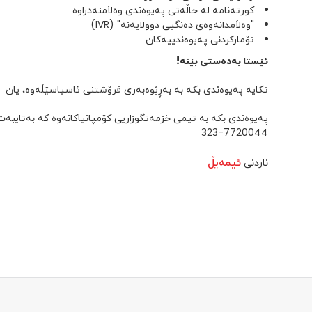
کورتەنامە لە حاڵەتی پەیوەندی وەلاَمنەدراوە
"وەلاَمدانەوەی دەنگیی دوولایەنە" (IVR)
تۆمارکردنی پەیوەندییەکان
ئێستا بەدەستی بێنە!
تکایە پەیوەندی بکە بە بەڕێوەبەری فرۆشتنی ئاسیاسێڵەوە، یان
7720044-323
ئیمەیڵ
ناردنی