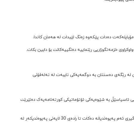
مۆبایلەکەت دەدات پێکەوە زەنگ لێبدات لە هەمان کاتدا.
ن لە رێگەی دەستنان بە دوگمەیەکی تایبەت لە تەلەفۆنی
می ئاسیاسێڵ بە شێوەیەکی ئۆتۆماتیکی کورتەنامەیەک دەنێرێت
گەر بەدالەی پەیوەندیە تایبەتەکانی کۆمپانیاکەت پشتگیری لە تایبەتمەندێتی کۆنفرانس کۆڵەکان نەکات ئەوا سیستەمی ئاسیاسێڵ پشتگیری ئەم پەیوەندیانە دەکات تا رادەی 30 لایەنی پەیوەندیکەر لە