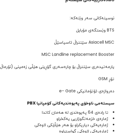
نوسینەکانی سەر وێنەکە:
BTS وێستگەی مۆبایل
Asiacell MSC سێنتراڵ ئاسیاسێڵ
MSC Landline replacement Booster
یارمەتیدەری سێنتراڵ بۆ چارەسەری گۆڕینی هێڵی زەمینی (نۆرماڵ
تۆڕ GSM
دەروازەی ئۆتۆماتیکی e- Gate
سیستەمی ناوخۆی پەیوەندیەکانی کۆمپانیا PBX
تا رادەی 64 پەیوەندی لە هەمان کاتدا
ژمارەی خزمەتگوزاریی یەکخراو
ژمارەیەکی دیاریکراو بۆ هەر هێڵێکی لاوەکی
ژمارەیەکی لاوەکی گواستراوە