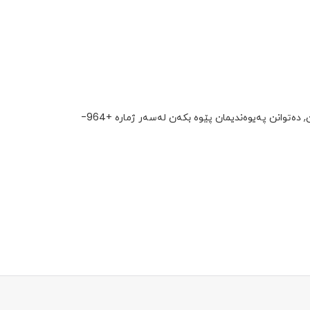
پەیوەندی بکە بە تیمی خزمەتگوزاریی کۆمپانیاکانەوە کە بەتایبەت بۆ خزمەتگوزاریی ئێوە دانراوە لەسەر ژمار323 ، یان بۆ تۆرەکانی تری گەیاندن, دەتوانن پەیوەندیمان پێوە بکەن لەسەر ژمارە +964-