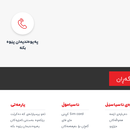
پەیوەندیمان پێوە
بکە
ەڕان
رەی ئاسیاسێڵ
ئاسیامۆڵ
یارمەتی
دەربارەی ئێمە
Sim card کڕینی
ئەو پرسیارانەی کە دەکرێت
هەواڵەکان
مای فای
پێکەوە بەستنی ئامێرەکان
مێژوو
گەڕان بۆ بەرهەمەکان
پەیوەندیمان پێوە بکە