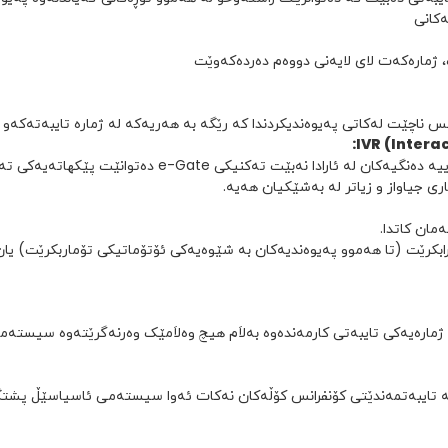
ەکانی
، ژمارەکەت لای لایەنی دووەم دەردەکەوێت
 ناچێت لەکاتی پەیوەندیکردندا کە رێگە بە هەریەکە لە ژمارە تایبەتەکەو 
 پێکهاتەیەکی تەواوکراوی خزمەتگوزاریی رێنماییە دەنگییەکانت بۆ دابین بکات.
ری جیاواز و زیاتر لە بەشێکیان هەیە.
رابکرێت (تا هەموو پەیوەندیەکان بە شێوەیەکی ئۆتۆماتیکی تۆماربکرێت) یا
ارەیەکی تایبەتی کارمەندەوە بەلاَم هیچ وەلاَمێک وەرنەگرێتەوە سیستە