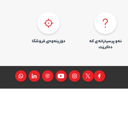
ئەو پرسیارانەی کە
دۆزینەوەی فرۆشگا
دەکرێت