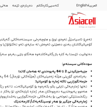
العربية
English
كه‌سیی
کارەکانم
دەربارەی ئێمە
هەلى 
كه‌سیی
کارەکانم
دەربارەی ئێمە
هەلى كار
بلۆگەکان
ئەمڕۆ ئاسیاسێڵ نەوەی نوێ و هاوچەرخی سیستەمەکانی گەیاندن پ
کۆمپانیاکانتان بەدی دەهێنێ ئەوەش لە سایەی ئەو تەکنۆلۆژیا و 
دەتوانیت ئێستا بە کارە بازرگانیەکانتەوە هەنگاو بنێی بەرەو سەر
سودەکانی سیستەم:
جێبەجێکردنی 2 تا 64 پەیوەندی لە هەمان کاتدا
بەرنامەی گۆڕینی هێڵە زەمینیەکان (هێڵەکانی نۆرماڵ) 64 پەیوەندی هاتو و رۆیشتوی ناوخۆ ودەرەوەی ولاَتت پێدەبەخشێت لە هەمان کاتدا.
خزمەتگوزاریی تاکە ژمارە بۆ کۆمپانیا:
تەنها ژمارەیەکی نایابی بلاَو بکەرەوە بۆ کۆمپانیاکەت، تا لە
هەموو پەیوەندییە دەرچوەکان هەر ژمارە نایابەکەی تۆ بەکار د
رێکخستنێکی نمونەیی بۆ بەشەکانی خزمەتگوزاریی بەشداربووا
ژمارەیەکی جێگیر بۆ هەر نوسینگەیەک/ کارمەندێک
هەموو هێڵێکی تایبەتی کارمەندەکان ژمارەیەکی بەکارهێنانی ت