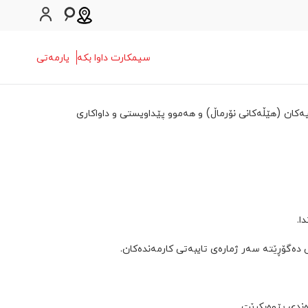
سیمکارت داوا بکە
یارمەتی
ان (هێڵەکانی نۆرماڵ) و هەموو پێداویستی و داواکاری
ی دەگۆڕێتە سەر ژمارەی تایبەتی کارمەندەکان.
ەندی پێوەبکرێت.