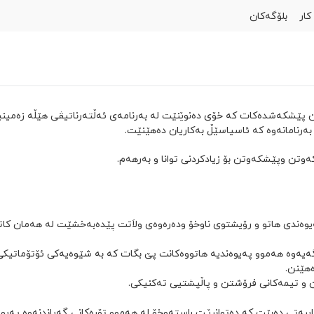
كار
بلۆگەکان
سیمکارت داوا بکە
یارمەتی
العربية
English
ێشکەشدەکات کە خۆی دەنوێنێت لە بەرنامەی ئەڵتەرناتیڤی هێڵە زەمینیەک
بەرنامانەوە کە ئاسیاسێڵ بەکاریان دەهێنێت.
کەوتن وپێشکەوتن بۆ زیادکردنی توانا و بەرهەم.
و رێگەیەوە هەموو پەیوەندیە هاتووەکانت پێ بگات کە بە شێوەیەکی ئۆتۆماتیک
ەهێنن.
ن و تیمەکانی فرۆشتن و پاڵپشتیی تەکنیکی.
ایبەتی دەبێت کە دەتوانرێـت راستەوخۆ لە هەموو تۆڕەکانی گەیاندنەوە پەیو