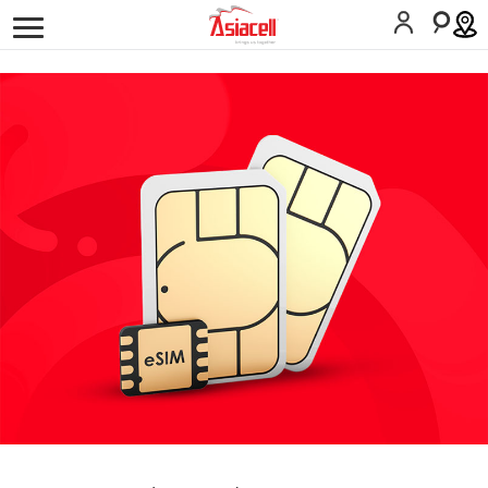
أفراد
أعمالي
لمحة عن الشركة
وظائف
المدونات
البحث
كوردى
English