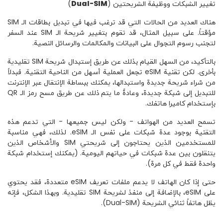
تغيير الشبكات ووظيفة الشريحتين (
Dual-SIM
)
هناك العديد من الحالات التي قد ترغب فيها في تبديل بطاقات الـ
SIM
مؤقتاً. على سبيل المثال، قد تقوم بتغيير شريحة الـ
SIM
عند السفر
لتجنب رسوم التجوال على البيانات والمكالمات والرسائل النصية.
بالتأكيد، من السهل القيام بذلك عن طريق إستبدال شريحة
SIM
تقليدية
بأخرى. لكن تقنية
eSIM
تجعل العملية أسهل من الناحية التقنية. فبدلاً
من شراء شريحة جديدة واستبدالها، يمكنك ببساطة الإنتقال عبر الإنترنت
للتبديل إلى شبكة جديدة، وعادةً ما يتم ذلك عن طريق مسح رمز الـ
QR
بإستخدام كاميرا هاتفك.
تسمح العديد من الهواتف - ولكن ليس جميعها - التي تدعم هذه
التقنية بوجود عدة شبكات على نفس الـ
eSIM
. لذلك، فهي مناسبة
للمستخدمين الذين يحتاجون إلى شريحتي
SIM
والأشخاص الذين
يتنقلون بين عدة شبكات في حياتهم اليومية. (يمكنك إستخدام شبكة
واحدة فقط في كل مرة).
حتى إذا كان الهاتف لا يدعم ملفات تعريف
eSIM
متعددة، فقد يحتوي
على
eSIM
،
بالإضافة إلى منفذ لشريحة
SIM
تقليدية. وبهذا الشكل، فإنه
يظل هاتفاً ثنائي الشريحة (
Dual-SIM
).