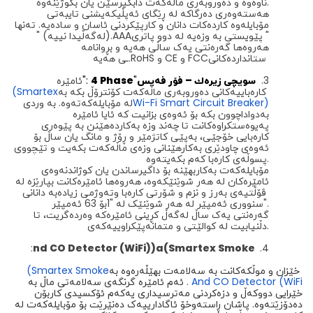
ناوەوە و دەوروبەری ماڵەکەت دابگیرسێن یان بکوژێنەوە.
هەستەوەری دەرگاکە لە ڕێگای ئەپڵیکەیشنی تایبەتی
مۆبایلەوە کاردەکات دانان و کارپێکردنی ئاسان و سادەیە. تەنها
پێویستی بە وزەیە لە دوو پاتری "
AAA
" (لەگەڵیدا نییە).
هەروەها گەره‌نتی یەک ساڵی هەیە و بڕوانامە
ستانداردەکانی
FCC
و
CE
و
RoHS
ـی هەیە.
3.
سویچی زیرەك – فۆر فەیس
"
4 Phase
":
ئامێرە
کارەباییەکانی دەوروبەری ماڵەکەت کۆنترۆڵ بکە بە
(Smartex
Wi-Fi Smart Circuit Breaker)
لە مۆبایلەکەتەوە. بە وردی
بەدواداچوون بکە بۆ ئەوەی بزانیت کە ئایا ئامێرە
پەیوەستکراوەکانت تا چەند وزە بەکاردەهێنن بە پێوەری
کارەبایی خۆجێی، بەپێی کاتژمێر و ڕۆژ و مانگ یان ساڵ بۆ
ئەوەی چاودێری بەکارهێنانی وزەی ماڵەکەت بکەیت و تێچووی
پسوڵەی کارەبا کەم بکەیتەوە.
مۆبایلەکەت بەکاربهێنە بۆ داگیرساندن یان کوژاندنەوەی
ئامێرەکان لە هەر شوێنێکەوە، هەروەها ئامێرەکانت بپارێزە لە
ڤۆڵتیەی بەرز و نزم و شۆرتی کارەبا و
تەوژمی زیادە
بە دانانی
سنووری ئەمپێر لە هەر شوێنێک لە "1بۆ 63 ئەمپێر".
گەره‌نتی یەک ساڵ لەگەڵ کڕینی ئامێرەکە وەردەگریت، تا
دڵنیابیت لە کوالێتی و متمانەپێکراوییەکەی.
:
nd CO Detector (WiFi))
a
(Smartex Smoke
4.
خێزان و موڵکەکانت بە سەلامەت بهێڵەرەوە بە
(Smartex Smoke
And CO Detector (WiFi
.
ئەم ئامێرە گرنگەی سەلامەتی ماڵ بە
خێرایی دووکەڵ و دزەکردنی مەترسیداری یەکەم ئۆکسیدی کاربۆن
دەدۆزێتەوە. پاشان ڕاستەوخۆ ئاگادارییەک دەنێرێت بۆ مۆبایلەکەت لە