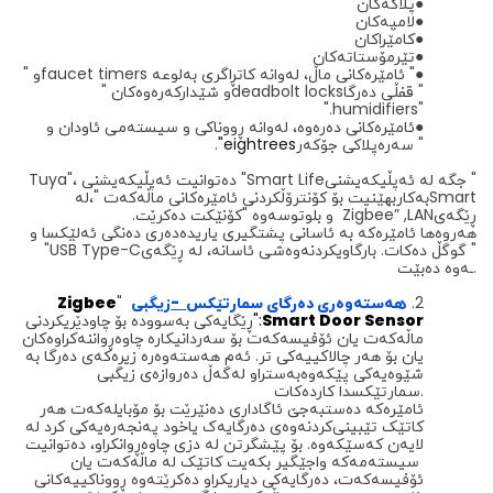
●
پلاکەکان
●
لامپەکان
●
کامێراکان
●
تێرمۆستاتەکان
●
ئامێرەکانی ماڵ، لەوانە کاتڕاگری بەلوعە "
faucet timers
" و
قفڵی دەرگا "
deadbolt locks
" و شێدارکەرەوەکان
".
humidifiers
"
●
ئامێرەکانی دەرەوە، لەوانە ڕووناکی و سیستەمی ئاودان و
سەرەپلاکی جۆکەر "
eightrees
"
.
جگە لە ئەپڵیکەیشنی "
Smart Life
"، دەتوانیت ئەپڵیکەیشنی "
Tuya
Smart
" بەکاربهێنیت بۆ کۆنترۆڵکردنی ئامێرەکانی ماڵەکەت
،
لە
ڕێگەی
LAN
,
Zigbee”
" و بلوتوسەوە
کۆنێکت دەکرێت
.
هەروەها ئامێرەکە بە ئاسانی پشتگیری یاریدەدەری دەنگی ئەلێکسا و
گوگڵ دەکات. بارگاویکردنەوەشی ئاسانە، لە ڕێگەی "
USB Type-C
"
ـەوە دەبێت.
2.
هەستەوەری
دەرگای
سمارتێکس
-
زیگبی
"
Zigbee
Smart Door Sensor
":
ڕێگایەکی بەسوودە بۆ چاودێریکردنی
ماڵەکەت یان ئۆفیسەکەت بۆ سەردانیکارە چاوەڕواننەکراوەکان
یان بۆ هەر چالاکییەکی تر. ئەم هەستەوەرە زیرەکەی دەرگا بە
شێوەیەکی پێکەوەبەستراو لەگەڵ دەروازەی زیگبی
سمارتێکسدا کاردەکات.
ئامێرەکە دەستبەجێ ئاگاداری دەنێرێت بۆ مۆبایلەکەت هەر
کاتێک
تێبینی
کردنەوەی دەرگایەک یاخود پەنجەرەیەکی کرد لە
لایەن کەسێکەوە. بۆ پێشگرتن لە دزی چاوەڕوانکراو، دەتوانیت
سیستەمەکە
وا
جێگیر بکەیت کاتێک لە ماڵەکەت یان
ئۆفیسەکەت، دەرگایەکی دیاریکراو دەکرێتەوە ڕووناکییەکانی