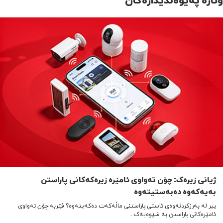
ژیانی زیرەک: چۆن تەواوی ئامێرە زیرەکەکانی پاراستن
بەیەکەوە دەبەستیتەوە
بیر لە بەرزکردنەوەی ئاستی پاراستنی ماڵەکەت دەکەیتەوە؟ فێربە چۆن تەواوی
ئامێرەکانی پاراستن بە شێوەیەک...