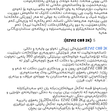
کاتی بوونی هەڵەدا. ئەمە خولەک و چرکەی یەکلاکەرەوەت
پێدەبەخشێت بۆ وەڵامدانەوەی حاڵەتی لە ناکاو.
دەتوانیت دۆزەرەوەکە بە وای-فایەکەتەوە ببەستیتەوە بۆ ئەوەی
هەمیشە بزانیت چی ڕوودەدات تەنانەت کاتێک لە ماڵەوەش دووریت.
دیزاینە شیک و سادەکەی وادەکات بە جوانی لە هەر ژوورێکی ماڵەکەتدا
جێی ببێتەوە. هەروەها دانانی ئاسانە، ئەم یەکەیە کە وزەیەکی کەم
بەکاردەهێنێت بە دوو پاتری
AA
کاردەکات (لەگەڵیدا نییە). ئەم
یەکەیە متمانەپێکراو و پشتپێبەستراوە و بڕوانامەی ستانداردی
CE
ـی
هەیە.
:(EZVIZ CB8 2K)
5.
EZVIZ CB8 2K
کامێرایەکی زیرەکی تەواو بێ وایەرە و دانانی
ئاسانە
و
دەتوانیت لە هەر شوێنێکی دەوروبەری موڵکەکەت دایبنێیت.
بنکە ئۆتۆماتیکییە خولاوەکەی، بینینێکی پانۆرامای 360 پلەیی تەواوت
پێدەبەخشێت ئەمەش وا دەکات کە هیچ ناوچەیەکی کوێر لە
دەوروبەری ماڵەکەتدا نامێنێت.
EZVIZ CB8 2K
وێنەی ڕوون و پڕ وردەکاری دابین دەکات لە شەو و
ڕۆژدا. ئەوەش بەهۆی تایبەتمەندییەکانی وەک هەستەوەری
شوێنکەوتنی ئۆتۆماتیکی و هەستکردن بە جووڵەی مرۆڤ، و بینەری
شەوانە "نایت ڤیژن".
ڕاستەوخۆ قسە لەگەڵ میوانەکان
ت
بکە یان ئەو سەردانیکارانە
دووربخەرەوە کە ناتەوێت بیان بینیت بە دەنگی دوولایەنەی خۆجێی و
ئاگادارکەرەوەی دەنگی تایبەتمەندکراو.
تەمەنی پاتری
ی
EZVIZ CB8 2K
دەگاتە
210
رۆژ بەهۆی پاترییە
10,400
mAh
یە درێژخایەنەکەیەوە. لەگەڵ پانێڵی خۆری ئیزڤیزی
دڵخوازدا کۆنێکتی بکە بۆ بارگاویکردنەوەیەکی بێ پچڕان.