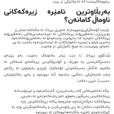
پشووەکانیشتدا کە لە وڵاتێکی تر بیت.
بەربڵاوترین ئامێرە زیرەکەکانی
ناوماڵ کامانەن؟
ئێستا کۆمەڵێکی
بێشوومار
لە ئامێری زیرەک لە ماڵەکاندا هەن و
باوترینیان تەلەڤیزیۆنە زیرەکەکانن. لە تایبەتمەندییەکانی تەلەڤیزیۆنە
زیرەکەکان ئەوەیە کە دەتوانیت ڕاستەوخۆ لە تەلەفیزیۆنەکەتەوە
سەیری فیلم و زنجیرە دڵخوازەکانت لە ئینتەرنێتەوە بکەیت بە بێ
ئەوەی پێویستت بە هیچ ئامرازێکی تر هەبێت.
بڵندگۆی زیرەک تا دێت زیاتر بەناوبانگ دەبێت، بەو پێیەی
دەستڕاگەیشتن بە موزیک و کۆنترۆڵکردنی زیرەکانەی شتەکان لە
ماڵەوە، لەگەڵ دەستکەوتنی کۆمەڵێک زانیاری بەرفراوان لە ڕێگەی
چەند فەرمانێکی دەنگیی سادەوە (لە دوورەوە و بەبێ بەکارهێنانی
دەست) دابین دەکات.
جگە
لە
ئامێرەکانی کات بەسەربردن، گەرمکەرەوە و تێرمۆستاتە
زیرەکەکانیش بەربڵاون بەهۆی ئەو پاشەکەوتەی لە خەرجی
پسوڵەکاندا دەیگەڕێننەوە. هەروەها پلاکە زیرەکەکانیش پارە
پاشەکەوت دەکەن لە ڕێی چاودێریکردن و پاشەکەوتکردنی وزە، بە
کوژاندنەوەی ئامێرە بەکارنەهاتووەکان لە دوورەوە.