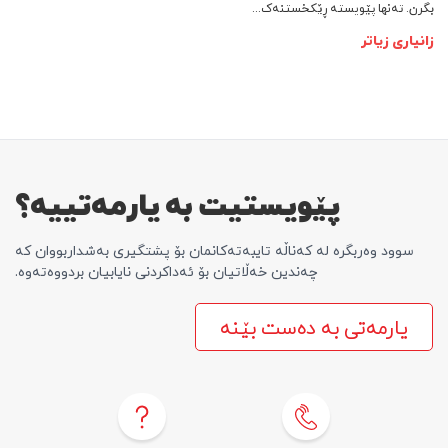
بگرن. تەنها پێویستە ڕێکخستنەک...
زانیاری زیاتر
پێویستیت بە یارمەتییە؟
سوود وەربگرە لە کەناڵە تایبەتەکانمان بۆ پشتگیری بەشداربووان کە
چەندین خەڵاتیان بۆ ئەداکردنی نایابیان بردووەتەوە.
یارمەتی بە دەست بێنە