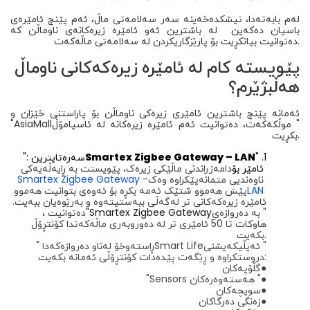
لەم بابەتەدا، تیشکدەخەینە سەر سەلامەتی ماڵ، ئەم پێنج ئامێرەی
باسیان دەکەین لە باشترین ئەو ئامێرە زیرەکانەی ناوماڵن کە
دەتوانیت بیانکڕیت بۆ پارێزگاریکردن لە سەلامەتی ماڵەکەت.
پێویستە کام لە ئامێرە زیرەکەکانی ناوماڵ
هەڵبژێرم؟
ئەمانە پێنج باشترین ئامێری زیرەکی ناوماڵن بۆ پاراستنی خێزان و
موڵکەکەت، دەتوانیت ئەم ئامێرە زیرەکانە لە ئاسیامۆڵ "
AsiaMall
"
بکڕیت.
" .1
Smartex Zigbee Gateway – LAN
": سەرەتایترین
ئامێر بۆ
دامەزراندنی ماڵێکی زیرەک، پێویستت بە ڕایەڵەیەکی
ناوەندیی متمانەپێکراوە وەک
Smartex Zigbee Gateway -
LAN
پێش هەموو شتێک ئەمە بکڕە بۆ ئەوەی بتوانیت هەموو
ئامێرە زیرەکەکانی تر لەگەڵی ببەستیتەوە و بەرێوەیان ببەیت.
بە دەروازەی "
Smartex Zigbee Gateway
"
، دەتوانیت
هاوکات تا 50 ئامێری تر لە دەوروبەری ماڵەکەتدا کۆنتڕۆڵ
بکەیت.
ئەپڵیکەیشنی "
Smart Life
" ڕاستەوخۆ لەناو دەروازەکەدا
دروستکراوە و ڕێگەت پێدەدات کۆنتڕۆڵی ئەمانە بکەیت:
●
گڵۆپەکان
●
هەستەوەرەکان "
Sensors
"
●
سویچەکان
●
زەنگی دەرگاکان