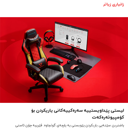
زانیاری زیاتر
لیستی پێداویستییە سەرەکییەکانی یاریکردن بۆ
کۆمپیوتەرەکەت
باشترین سێتەپی یاریکردن پێویستی بە پارچەی گونجاوە. فێرببە چۆن ئاستی