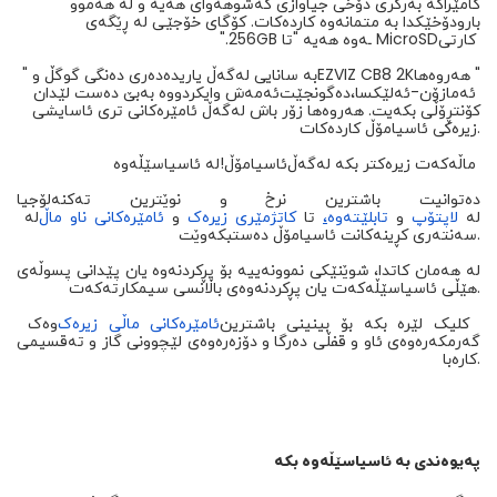
کامێراکە بەرگری دۆخی جیاوازی کەشوهەوای هەیە و لە هەموو
بارودۆخێکدا بە متمانەوە کاردەکات. کۆگای خۆجێی لە ڕێگەی
کارتی
MicroSD
ـەوە هەیە "تا
256GB
".
هەروەها "
EZVIZ CB8 2K
" بە سانایی لەگەڵ یاریدەدەری دەنگی گوگڵ و
ئەمازۆن-ئەلێکسا
دەگونجێت،
ئەمەش وایکردووە بەبێ دەست لێدان
کۆنتڕۆڵی بکەیت. هەروەها زۆر باش لەگەڵ ئامێرەکانی تری ئاسایشی
زیرەکی ئاسیامۆڵ کاردەکات.
ماڵەکەت زیرەکتر بکە لەگەڵ
ئاسیامۆڵ
لە ئاسیاسێڵەوە!
دەتوانیت باشترین نرخ و نوێترین تەکنەلۆجیا
لە
لاپتۆپ
و
تابلێتەوە
،
تا
کاتژمێری
زیرەک
و
ئامێرەکانی
ناو
ماڵ
لە
سەنتەری کڕینەکانت ئاسیامۆڵ دەستبکەوێت.
لە هەمان کاتدا، شوێنێکی نموونەییە بۆ پڕکردنەوە یان پێدانی پسوڵەی
هێڵی ئاسیاسێڵەکەت یان پڕکردنەوەی باڵانسی سیمکارتەکەت.
کلیک لێرە بکە بۆ بینینی باشترین
ئامێرەکانی
ماڵی
زیرەک
وەک
گەرمکەرەوەی ئاو و قفڵی دەرگا و دۆزەرەوەی لێچوونی گاز و تەقسیمی
کارەبا.
پەیوەندی بە ئاسیاسێڵەوە بکە