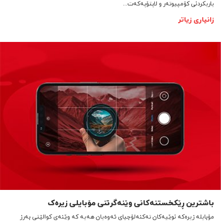
یاریکردنی کۆمپیوتەر و لاپتۆپەکەت...
زانیاری زیاتر
باشترین ڕێکخستنەکانی وێنەگرتنی مۆبایلی زیرەک
مۆبایلە زیرەکە نوێیەکان تەکنەلۆجیای ئەوەیان هەیە کە وێنەی کوالێتی بەرز