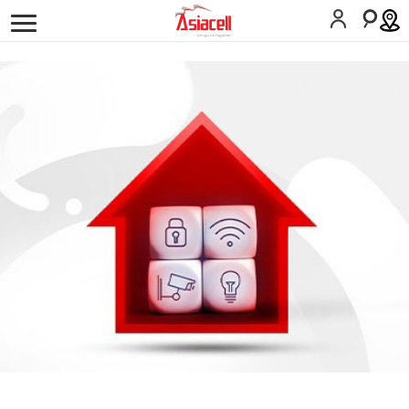
كه‌سیی
کارەکانم
دەربارەی ئێمە
هەلى كار
بلۆگەکان
گەڕان
العربية
English