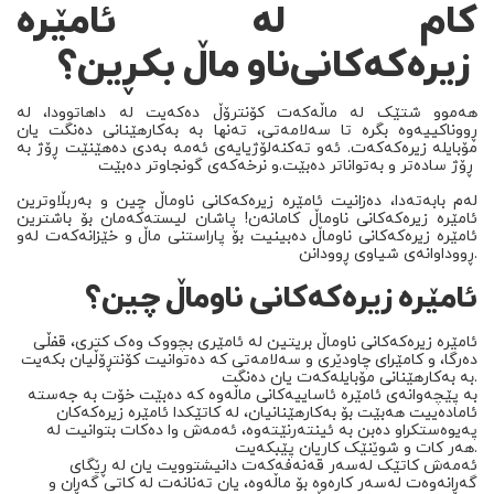
کام لە ئامێرە
زیرەکەکانی
ناو
ماڵ بکڕین؟
هەموو شتێک لە ماڵەکەت کۆنترۆڵ دەکەیت لە داهاتوودا، لە
ڕووناکییەوە بگرە تا سەلامەتی، تەنها بە بەکارهێنانی دەنگت یان
مۆبایلە زیرەکەکەت. ئەو تەکنەلۆژیایەی ئەمە بەدی دەهێنێت ڕۆژ بە
ڕۆژ سادەتر و بەتواناتر
دەبێت
و نرخەکەی گونجاوتر دەبێت.
لەم بابەتەدا، دەزانیت ئامێرە زیرەکەکانی ناوماڵ چین و
بەربڵاوترین
ئامێرە زیرەکەکانی ناوماڵ کامانەن! پاشان لیستەکەمان بۆ باشترین
ئامێرە زیرەکەکانی ناوماڵ دەبینیت بۆ پاراستنی ماڵ و خێزانەکەت لەو
ڕووداوانەی شیاوی ڕوودانن.
ئامێرە زیرەکەکانی ناوماڵ چین؟
ئامێرە زیرەکەکانی ناوماڵ بریتین لە ئامێری بچووک وەک کتری، قفڵی
دەرگا، و کامێرای چاودێری و سەلامەتی کە دەتوانیت کۆنتڕۆڵیان بکەیت
بە بەکارهێنانی مۆبایلەکەت یان دەنگت.
بە پێچەوانەی ئامێرە ئاساییەکانی ماڵەوە کە دەبێت خۆت بە جەستە
ئامادەییت هەبێت بۆ بەکارهێنانیان، لە کاتێکدا ئامێرە زیرەکەکان
پەیوەستکراو دەبن بە ئینتەرنێتەوە، ئەمەش وا دەکات بتوانیت لە
هەر کات و شوێنێک کاریان پێبکەیت.
ئەمەش کاتێک لەسەر قەنەفەکەت دانیشتوویت یان لە ڕێگای
گەڕانەوەت لەسەر کارەوە بۆ ماڵەوە، یان تەنانەت لە کاتی گەڕان و