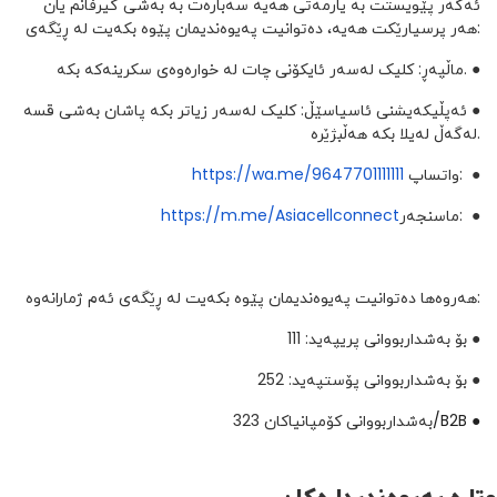
ئەگەر پێویستت بە یارمەتی هەیە سەبارەت بە بەشی گیرفانم یان
هەر پرسیارێکت هەیە، دەتوانیت پەیوەندیمان پێوە بکەیت لە ڕێگەی:
●
ماڵپەڕ: کلیک لەسەر ئایکۆنی چات لە خوارەوەی سکرینەکە بکە.
●
ئەپڵیکەیشنی ئاسیاسێڵ: کلیک لەسەر زیاتر بکە پاشان بەشی قسە
لەگەڵ لەیلا بکە هەڵبژێرە.
●
واتساپ:
https://wa.me/9647701111111
●
ماسنجەر:
https://m.me/Asiacellconnect
هەروەها دەتوانیت پەیوەندیمان پێوە بکەیت لە ڕێگەی ئەم ژمارانەوە:
●
بۆ بەشداربووانی پریپەید: 111
●
بۆ بەشداربووانی پۆستپەید: 252
●
B2B
/
بەشداربووانی کۆمپانیاکان 323
وتارە پەیوەندیدارەکان