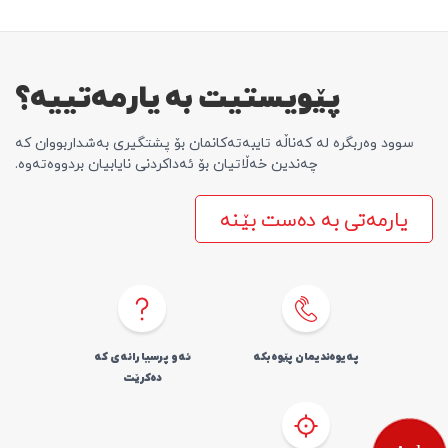
پێویستیت بە یارمەتییە؟
سوود وەربگرە لە کەناڵە تایبەتەکانمان بۆ پشتگیری بەشداربووان کە
چەندین خەڵاتیان بۆ ئەداکردنی نایابیان بردووەتەوە.
یارمەتی بە دەست بێنە
پەیوەندیمان پێوە بکە
ئەو پرسیارانەی کە
دەکرێت