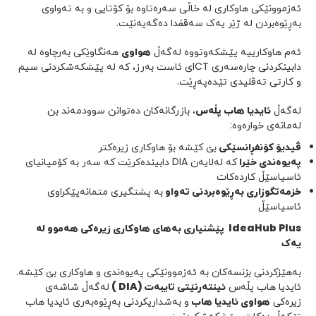
العربية
English
ئەزموونێکی هاوکاری لە خاڵی سەرەتاوە بۆ کۆتایی و بە تەواوی
بەڕێوەبردن لە ژێر یەک سەقفدا دەگەیەنێت.
ئەم هاوکارییە پێشکەوتووە لەگەڵ
هواوی
هەنگاوێکی بەرچاوە لە
دابینکردنی چارەسەری ICTی ئاست بەرز، کە لە پێشکەشکردنی سیم
و کارتی تەقلیدی تێدەپەڕێت.
لەگەڵ
ئایدیا هاب پڵەس
، بازرگانەکان دەتوانن سوودمەند بن
لەمانەی خوارەوە:
ڤیدیۆ کۆنفڕانسێکی
بێ کێشە بۆ هاوکاری زیرەکتر
پەیوەندی خێرا
کە لەلایەن DIA دابیندەکرێت کە سەر بە کۆمپانیای
ئاسیاسێڵ کاردەکات
خزمەتگوزاری بەڕێوەبردنی تەواو
بە پشتگیری متمانەپێکراوی
ئاسیاسێڵ
IdeaHub Plus
پێشنیاری بەهای هاوکاری زیرەکی هەموو لە
یەک
بەهێزکردنی بزنسەکان بە ئەزموونێکی پەیوەندی و هاوکاری بێ کێشە.
ئایدیا هاب پڵەس
ئینتەرنێتی تایبەت (
DIA
)
لەگەڵ شاشەی
زیرەکی
هواوی ئایدیا هاب
و بەشداریکردنی بەڕێوەبەری ئایدیا هاب
تێکەڵ دەکات، پێشکەشکردنی: