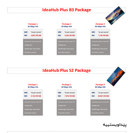
پێداویستییە