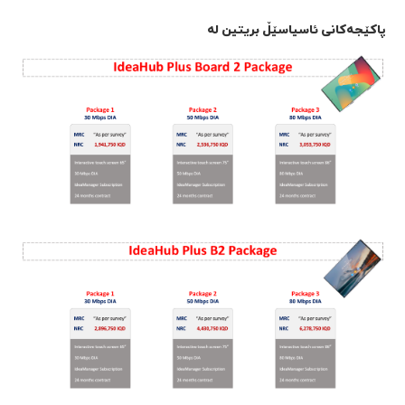
پاکێجەکانی ئاسیاسێڵ بریتین لە