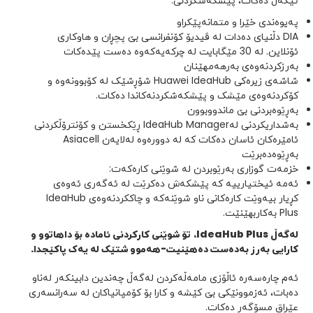
پەیوەندی خێرا و متمانەپێکراو
DIA دڵنیای دەدات لە ڤیدیۆ کۆنفرانسی بێ پچڕان و هاوکاری
ئۆنلاین. لە 30 مێگابایت لە چرکەیەکەوە دەست پێدەکات
بەرزکردنەوەی بەرهەمهێنان
شاشەی زیرەکی Huawei IdeaHub شۆڕشێک لە کۆبوونەوە و
کۆکردنەوەی مێشک و پێشکەشکردنەکاندا دەکات.
بەڕێوەبردنی بێ ماندووبوون
بەشداریکردنی لەIdeaHub Manager ڕێکخستن و کۆنترۆڵکردنی
ئامێرەکان ئاسان دەکات کە لە دوورەوە لەلایەن Asiacell
بەڕێوەدەبرێت
خزمەت گوزاری بەرێوبردن لە شوێنی کارەکەت:
ئەمە ئیختیارییە کە پێشکەش دەکرێت لە ئەگەری ئەوەی
کڕیار بیەوێت کارەکانی ناو شوێنەکە و چاککردنەوەی IdeaHub
Plus بەکاربهێنێت.
لەگەڵ
IdeaHub Plus
،
تۆ شوێنی کارکردنی ئامادە بۆ داهاتوو و
کارایی بەرز بەدەست دەهێنیت-هەموو شتێک لە یەک پاکێجدا.
ئەم چارەسەرە ئاڵۆزی مامەڵەکردن لەگەڵ چەندین دابینکەر لەناو
دەبات، ئەزموونێکی بێ کێشە و کارا بۆ کۆمپانیاکان لە سەرانسەری
عێراق مسۆگەر دەکات.