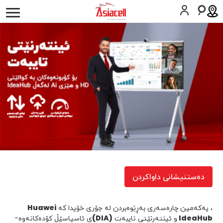
كه‌سیی
کارەکانم
دەربارەی ئێمە
هەلى كار
بلۆگەکان
مۆبايل
چارەسەرى بزنس
هێڵی جێگیر
تەکنەلۆژیای زانیاری و پەیوەندی
پیشەسازییەکان
دەستنیشانی داواکردن
يارمەتى
سیمکارت داوا بکە
یارمەتی
، یەکەمین چارەسەری بەڕێوەبردن لە جۆری خۆیدا کە
Huawei
IdeaHub
و ئینتەرنێتی تایبەت
(DIA)
ی ئاسیاسێڵ کۆدەکاتەوە-