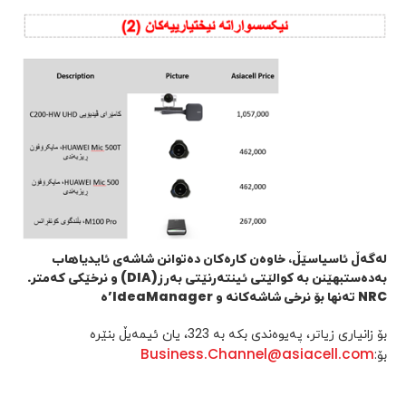
لەگەڵ ئاسیاسێڵ، خاوەن کارەکان دەتوانن شاشەی ئایدیاهاب
بەدەستبهێنن بە کوالێتی ئینتەرنێتی بەرز
(DIA)
و نرخێکی کەمتر
.
NRC
تەنها بۆ نرخی شاشەکانە و
IdeaManager
’ە
بۆ زانیاری زیاتر، پەیوەندی بکە بە 323، یان ئیمەیڵ بنێرە
Business.Channel@asiacell.com
بۆ: