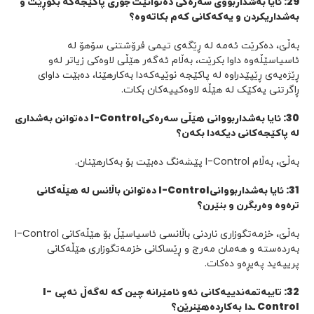
29
:
ئایا بەشداربووی سەرەکی دەتوانێت
جۆری
پاکێجەکە
بگۆڕێت
و
بەشداریکردن و یەکەکانی کەم بکاتەوە
؟
بەڵێ، دەکرێت ئەمە لە ڕێگەی تیمی فرۆشتنی سۆهۆ لە
ئاسیاسێڵەوە داوا بکرێت، بەڵام ئەگەر هێڵی لاوەکی زیاتر لەو
ڕێژەیەی ڕێپێدراوە لە پاکێجە نوێیەکەدا بەکارهێنا، دەبێت داوای
ڕاگرتنی یەکێک لە هێڵە لاوەکییەکان بکات.
30
: ئایا بەشدارب
و
وانی هێڵی سەرەکی
I-Control
دەتوانن بەشداری
لە پاکێجەکانی دیکەدا بکەن؟
بەڵێ، بەڵام I-Control پێشەنگ دەبێت بۆ بەکارهێنان.
31
:
ئایا بەشداربووانی
I-Control
دەتوانن باڵانس لە هێڵەکانی
ترەوە وەربگرن و بنێرن؟
بەڵێ، خزمەتگوزاری ناردنی باڵانسی ئاسیاسێڵ بۆ هێڵەکانی I-Control
بەردەستە و هەمان مەرج و ڕێساکانی خزمەتگوزاری هێڵەکانی
پریپەید پەیڕەو دەکات.
32
: تایبەتمەندییەکانی
ئەو ئامێرانە چین کە
لەگەڵ
ئەپی
I-
Control
ـ
دا
بەکاردەهێنرێن؟