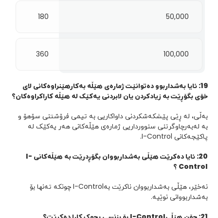
180
50,000
360
100,000
19
:
ئایا بەشداربوو دەتوانێت ژمارەی هێڵە بەکارهێنراوەکانی لای
خۆی بگۆڕێت بە زیادکردن یان لابردنی یەکێک لە هێڵە کاراکراوەکان؟
بەڵی، لە ڕێی پێشکەشکردنی داواکاریی بە تیمی فرۆشتنی سۆهۆ و
بە لەبەرچاوگرتنی سنوورداریی ژمارەی هێڵەکانی هەر یەکێک لە
پاکێجەکانی I-Control.
20
:
ئایا دەکرێت هێڵی بەشداربووان بگۆڕدرێت بە هێڵەکانی
I-
Control
؟
نەخێر، هێڵی بەشداربووان ناکرێت بەI-Control چونکە تەنها بۆ
بەشداربووانی نوێیە.
21
:
چۆن هێڵی
I-Control
بۆ بزنسی بچوک کارا دەکرێت؟