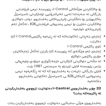
بۆ چالاککردنی هێڵەکانی I-Control، پێویستە تیمی فرۆشتنی
بازرگانی لە سەرەتادا ئەپی ئەلیکترۆنیی تۆمارکردنی ئاسیاسێڵ
بەکاربهێنن بۆ داخڵکردنی زانیارییەکانی بەشداربوو. دواتر، داواکاری
چالاککردن دەنێرن بۆ تیمی پشتیوانی فرۆشتنیB2B ، لەگەڵ ئەم
زانیارییانەی خوارەوە:
ژمارەی بنەڕەتی ئەکاونتەکە کە لە ڕێیەوە پاکێجیI-Control کارا
دەکرێت.
ناوی پاکێجی I-Control
ژمارەی ئەو هێڵانەی کە پێویستە کارا بکرێن لەگەڵ ژمارەکانیان.
جۆری پاکێجی داواکراو
لە حاڵەتی داواکردنی کاراکردنی خزمەتگوزاری میلۆدی چاوەڕوانی
بزنس پێویستە فایلی نێردراو بە سیستمی CRBT بێت.
فایلی بازرگانی تایبەت بە بەشداربوو کە کە لە ڕێگەیەوە تیمی
پشتیوانیی کارەکانیB2B ـی ئاسیاسێڵ ئەکاونتی بەشداربوو
دەکەنەوە.
22
:
چۆن بەشداربووی
I-Control
دەتوانێت
تێچووی
بەشداریکردنی
لە پاکێجەکە بدات
؟
بەشداربووی هێڵی سەرەکیی دەتوانێت تێچووی بەشداریکردن بدات