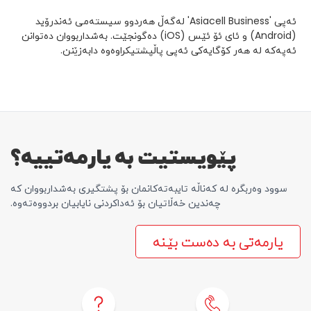
ئەپی 'Asiacell Business' لەگەڵ هەردوو سیستەمی ئەندرۆید
(Android) و ئای ئۆ ئێس (iOS) دەگونجێت. بەشداربووان دەتوانن
ئەپەکە لە هەر کۆگایەکی ئەپی پاڵپشتیکراوەوە دابەزێنن.
پێویستیت بە یارمەتییە؟
سوود وەربگرە لە کەناڵە تایبەتەکانمان بۆ پشتگیری بەشداربووان کە
چەندین خەڵاتیان بۆ ئەداکردنی نایابیان بردووەتەوە.
یارمەتی بە دەست بێنە