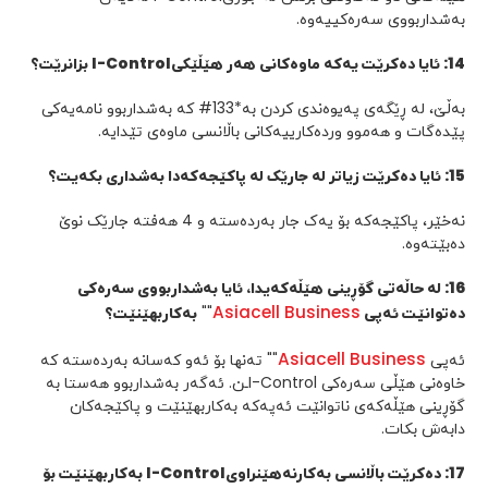
بەشداربووی سەرەکییەوە.
14
: ئایا
دەکرێت یەکە ماوەکانی هەر هێڵێکی
I-Control
بزانرێت؟
بەڵێ، لە ڕێگەی پەیوەندی کردن بە*133# کە بەشداربوو نامەیەکی
پێدەگات و هەموو وردەکارییەکانی باڵانسی ماوەی تێدایە.
15
: ئایا
دەکرێت زیاتر لە جارێک لە پاکێجەکەدا بەشداری بکەیت؟
نەخێر، پاکێجەکە بۆ یەک جار بەردەستە و 4 هەفتە جارێک نوێ
دەبێتەوە.
16
:
لە حاڵەتی گۆڕینی هێڵەکەیدا، ئایا بەشداربووی سەرەکی
Asiacell Business
دەتوانێت ئەپی
""
بەکاربهێنێت؟
Asiacell Business
ئەپی
"" تەنها بۆ ئەو کەسانە بەردەستە کە
خاوەنی هێڵی سەرەکی I-Controlـن. ئەگەر بەشداربوو هەستا بە
گۆڕینی هێڵەکەی ناتوانێت ئەپەکە بەکاربهێنێت و پاکێجەکان
دابەش بکات.
17
:
دەکرێت باڵانسی بەکارنەهێنراوی
I-Control
بەکاربهێنێت
بۆ