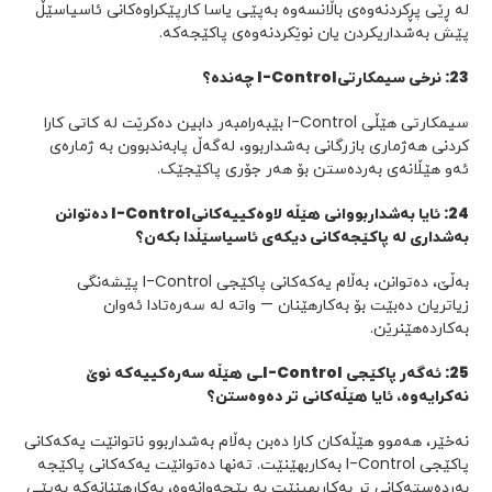
لە ڕێی پڕکردنەوەی باڵانسەوە بەپێی یاسا کارپێکراوەکانی ئاسیاسێڵ
پێش بەشداریکردن یان نوێکردنەوەی پاکێجەکە.
23
:
نرخی سیمکارتی
I-Control
چەندە؟
سیمکارتی هێڵی I-Control بێبەرامبەر دابین دەکرێت لە کاتی کارا
کردنی هەژماری بازرگانی بەشداربوو، لەگەڵ پابەندبوون بە ژمارەی
ئەو هێڵانەی بەردەستن بۆ هەر جۆری پاکێجێک.
24
:
ئایا بەشداربووانی هێڵە لاوەکییەکانی
I-Control
دەتوانن
بەشداری لە پاکێجەکانی دیکەی ئاسیاسێڵدا بکەن؟
بەڵێ، دەتوانن، بەڵام یەکەکانی پاکێجی I-Control پێشەنگی
زیاتریان دەبێت بۆ بەکارهێنان — واتە لە سەرەتادا ئەوان
بەکاردەهێنرێن.
25
:
ئەگەر پاکێجی
I-Control
ـی هێڵە سەرەکییەکە نوێ
نەکرایەوە، ئایا هێڵەکانی تر دەوەستن؟
نەخێر، هەموو هێڵەکان کارا دەبن بەڵام بەشداربوو ناتوانێت یەکەکانی
پاکێجی I-Control بەکاربهێنێت. تەنها دەتوانێت یەکەکانی پاکێجە
بەردەستەکانی تر بەکاربهینێت بە پێچەوانەوە، بەکارهێنانەکە بەپێی