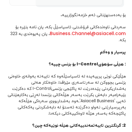
بۆ بەدەستهێنانی ئەم خزمەتگوزارییە،
سەردانی ناوەندەکانی فرۆشتنی ئاسیاسێڵ بکە، یان نامە بنێرە بۆ
Business.Channel@asiacell.com
، یان پەیوەندی بە 323
بکە.
پرسیار و وەڵام
:
هێڵی سۆهۆی
I-Control
بۆ بزنس چییە؟
هێڵێکی نوێی پریپەیدە لە ئاسیاسێڵەوە کە تایبەتە بەوانەی خاوەنی
بزنسی بچووکن لە سەرتاسەری عێراقدا. خاوەنکار هەلی
بەشداریکردنی پێدەدرێت لە پاکێجی بزنسیI-Control کە دەکرێت
بێبەرامبەر دابەش بکرێت بەسەر هێڵەکانی بزنسدا لەڕێی بەکارهێنانی
ئەپی 'Asiacell Business'ـەوە. بەشداربووی سەرەکی هێڵەکە
بەرپرسیارێتی تەواو دەگرێتە ئەستۆ لە دابەشکردنی یەکەکانی
پاکێجەکە بەسەر هێڵە لاوەکییەکانی دیکەدا.
2
:
گرنگترین تایبەتمەندییەکانی هێڵە نوێیەکە چین؟