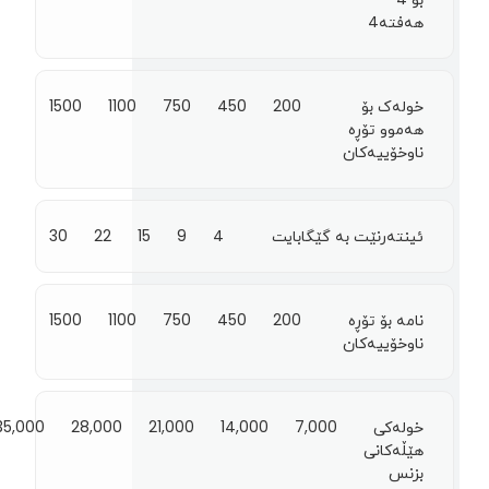
هەفتە4
خولەک بۆ
200
450
750
1100
1500
هەموو تۆڕە
ناوخۆییەکان
ئینتەرنێت بە گێگابایت
4
9
15
22
30
نامە بۆ تۆڕە
200
450
750
1100
1500
ناوخۆییەکان
خولەکی
7,000
14,000
21,000
28,000
35,000
هێڵەکانی
بزنس