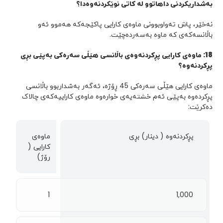
بەشداریکردنی داهاتوو
لە کاتی نوێکردنەوەدا؟
نەخێر، پاش تەواوبوونی ماوەی کارایی پاکێجەکە هەموو ئەو
باڵانسەکەی کە ماوە بەسەردەچێت.
18
:
ماوەی کارایی پڕکردنەوەی باڵانسی هێڵی سەرەکی بەپێی بڕی
پڕکردنەوە؟
ماوەی کارایی هێڵی سەرەکی 45 ڕۆژە، ئەگەر بەشداربوو باڵانسی
پڕکردەوە بەپێی ئەم خشتەیەی خوارەوە ماوەی کاراییەکەی چالاک
دەکرێت:
پڕکردنەوە ( دینار) بڕی
ماوەی
کارایی (
رۆژ)
1
1,000