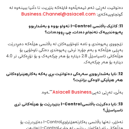
دەتوانیت لەڕێی ئەم ئیمەیڵەوە فایلەکە بنێریت تا دڵنیا ببیتەوە لە
Business.Channel@asiacell.com
گونجاوییەکەی:
11
:
کاتێک باڵانسی
I-Control
تەواو بووە و بەشداربوو
پەیوەندییەک ئەنجام دەدات، چی ڕوودەدات؟
تێچووی پەیوەندی و نامە ناوخۆییەکان لە باڵانسی هێڵەکە دەبڕدرێت
بەپێی هێڵەکە و بەم جۆرە: نرخی پەیوەندی دەنگی ناوخۆیی بۆ
هێڵەکانی ئاسیاسێڵ 2.8 دینارە بۆ هەر چرکەیەک و بۆ تۆڕەکانی تر 4.0
دینارە بۆ هەر چرکەیەک.
12
:
ئایا بەشداربووی سەرەکی دەتوانێت بڕی یەکە بەکارهێنراوەکانی
هەر هێڵێکی لاوەکی بزانێت؟
Asiacell Business
بەڵێ، لەڕێی ئەپی
""ـەوە.
13
: ئایا
دەکرێت باڵانسی
I-Control
بنێردرێت بۆ هێڵەکانی تری
ئاسیاسێڵ؟
نەخێر، تەنها باڵانسی بەکارنەهێنراویI-Control دەنێردرێت بۆ
هێڵەکانی ناو ئەکاونتی بزنس لە جۆریI-Control لەلایەن