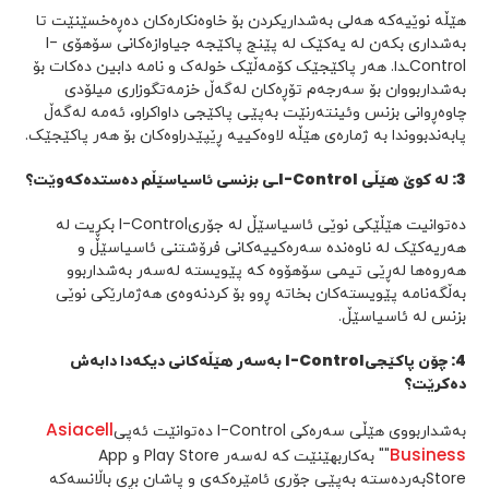
هێڵە نوێیەکە هەلی بەشداریکردن بۆ خاوەنکارەکان دەڕەخسێنێت تا
بەشداری بکەن لە یەکێک لە پێنج پاکێجە جیاوازەکانی سۆهۆی I-
Controlـدا. هەر پاکێجێک کۆمەڵێک خولەک و نامە دابین دەکات بۆ
بەشداربووان بۆ سەرجەم تۆڕەکان لەگەڵ خزمەتگوزاری میلۆدی
چاوەڕوانی بزنس وئینتەرنێت بەپێی پاکێجی داواکراو، ئەمە لەگەڵ
پابەندبووندا بە ژمارەی هێڵە لاوەکییە ڕێپێدراوەکان بۆ هەر پاکێجێک.
3
:
لە کوێ هێڵی
I-Control
ـی بزنسی
ئاسیاسێڵم
دەستدەکەوێت؟
دەتوانیت هێڵێکی نوێی ئاسیاسێڵ لە جۆریI-Control بکڕیت لە
هەریەکێک لە ناوەندە سەرەکییەکانی فرۆشتنی ئاسیاسێڵ و
هەروەها لەڕێی تیمی سۆهۆوە کە پێویستە لەسەر بەشداربوو
بەڵگەنامە پێویستەکان بخاتە ڕوو بۆ کردنەوەی هەژمارێکی نوێی
بزنس لە ئاسیاسێڵ.
4
:
چۆن پاکێجی
I-Control
بەسەر هێڵەکانی دیکەدا دابەش
دەکرێت؟
Asiacell
بەشداربووی هێڵی سەرەکی I-Control دەتوانێت ئەپی
Business
"" بەکاربهێنێت کە لەسەر Play Store و App
Storeبەردەستە بەپێی جۆری ئامێرەکەی و پاشان بڕی باڵانسەکە