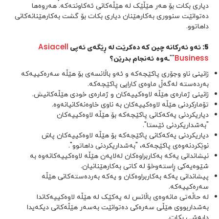
دیاری بکات بۆ هەر هێڵێک لە هێڵەکانی ئەکاونتەکە. هەروەها
دەتوانێت سنووری بەکارهێنان دیاری بکات بۆ گشت بەکارهێنانەکانی
داهاتوو.
Asiacell
5
:
ئەو ئەرکانە چین کە دەکرێت لە ڕێگەی ئەپی
Business
""
ـەوە
ئەنجام بدرێن؟
زانینی ناو وجۆری پاکێجەکە و ئەو باڵانسەی بۆ هێڵە سەرەکییەکە
بەردەستە لەگەڵ ماوەی کارایی پاکێجەکە.
زانینی ژمارەی هێڵە لاوەکییەکان و ژمارەی خودی هێڵەکانیش.
تۆمارکردنی هێڵە لاوەکییەکان بە ناوی خاوەنەکانیانەوە.
دیاریکردنی یەکەکانی پاکێجەکە بۆ هێڵە لاوەکییەکان
"بەشداریکردنی ئێستا".
دیاریکردنی یەکەکانی پاکێجەکە بۆ هێڵە لاوەکییەکان پاش
نوێکردنەوەی پاکێجەکە، "بەشداریکردنی داهاتوو".
نیشاندانی یەکە بەکاربراوەکان لەلایەن هێڵە لاوەکییەکانەوە بە
شێوەیەکی ڕاستەوخۆ لە کاتی بەکارهێنانیان.
پیشاندانی یەکە بەکاربراوەکان و یەکە بەردەستەکانی هێڵە
سەرەکییەکە.
لە حاڵەتی مانەوەی باڵانس لە یەکێک لە هێڵە لاوەکییەکاندا
بەشداربووی هێڵی سەرەکی دەتوانێت بەسەر هێڵەکانی دیکەیدا
دابەشی بکات.