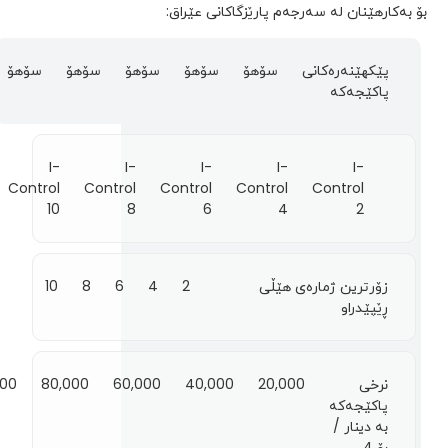
بۆ بەکارهێنان لە سەرجەم پارێزگاکانی عێراق:
پێکهێنەرەکانی
سۆهۆ
سۆهۆ
سۆهۆ
سۆهۆ
سۆهۆ
پاکێجەکە
I-
I-
I-
I-
I-
Control
Control
Control
Control
Control
10
8
6
4
2
زۆرترین ژمارەی هێڵی
2
4
6
8
10
ڕێپێدراو
نرخی
20,000
40,000
60,000
80,000
000
پاکێجەکە
بە دینار /
بۆ 4