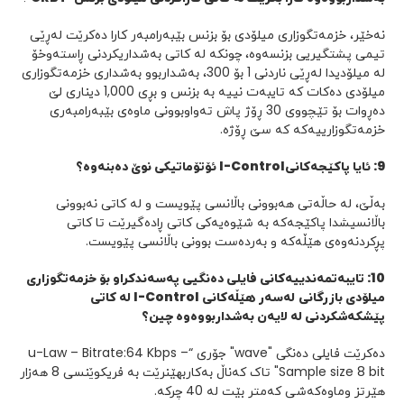
نەخێر، خزمەتگوزاری میلۆدی بۆ بزنس بێبەرامبەر کارا دەکرێت لەڕێی
تیمی پشتگیریی بزنسەوە، چونکە لە کاتی بەشداریکردنی ڕاستەوخۆ
لە میلۆدیدا لەڕێی ناردنی 1 بۆ 300، بەشداربوو بەشداری خزمەتگوزاری
میلۆدی دەکات کە تایبەت نییە بە بزنس و بڕی 1,000 دیناری لێ
دەڕوات بۆ تێچووی 30 ڕۆژ پاش تەواوبوونی ماوەی بێبەرامبەری
خزمەتگوزارییەکە کە سێ ڕۆژە.
9
:
ئایا پاکێجەکانی
I-Control
ئۆتۆماتیکی نوێ دەبنەوە؟
بەڵێ، لە حاڵەتی هەبوونی باڵانسی پێویست و لە کاتی نەبوونی
باڵانسیشدا پاکێجەکە بە شێوەیەکی کاتی ڕادەگیرێت تا کاتی
پڕکردنەوەی هێڵەکە و بەردەست بوونی باڵانسی پێویست.
10
:
تایبەتمەندییەکانی فایلی دەنگیی پەسەندکراو بۆ خزمەتگوزاری
میلۆدی
بازرگانی
لەسەر هێڵەکانی
I-Control
لە کاتی
پێشکەشکردنی لە لایەن بەشداربووەوە چین؟
دەکرێت فایلی دەنگی "wave" جۆری “u-Law – Bitrate:64 Kbps –
Sample size 8 bit" تاک کەناڵ بەکاربهێنرێت بە فریکوێنسی 8 هەزار
هێرتز وماوەکەشی کەمتر بێت لە 40 چرکە.