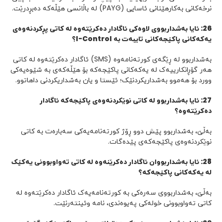
نرخەکانی بەکارهێنانی ئاسایی (PAYG) لە باڵانسی هێڵەکە دەبڕدرێت.
26
:
ئایا بەشداربووی لاوەکی ئاگادار دەکرێتەوە لە کاتی پڕکردنەوەی
یەکەکانی پاکێجەکانی تایبەت بە
I-Control
؟
بەشداربوو لە ڕێگەی کورتەنامەوە (SMS) ئاگادار دەکرێتەوە لە کاتی
هەر گۆڕانکارییەک لە یەکەکانی پاکێجەکە بۆ هێڵەکەی بە شێوەیەکی
وورد بۆ هەموو بەشداریکردنێک؛ ئێستا و یان بەشداریکردنی داهاتوو.
27
:
ئایا بەشداربوو لە کاتی نوێکردنەوەی پاکێجەکە ئاگادار
دەکرێتەوە؟
بەڵێ، بەشداربوو پێش دوو ڕۆژ کورتەنامەیەکی سەبارەت بە کاتی
نوێکردنەوەی پاکێجەکەی پێدەگات.
28
: ئایا بەشداربووان ئاگادار دەکرێنەوە لە کاتی تەواوبوونی یەکێک
لە یەکەکانی پاکێجەکە؟
بەڵێ، بەشداربووی سەرەکی بە کورتەنامەیەک ئاگادار دەکرێتەوە لە
کاتی تەواوبوونی خولەکی پەیوەندی، نامە وئینتەرنێت.