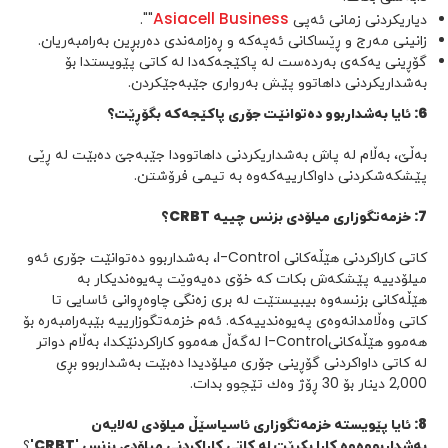
Asiacell Business
دیاریکردنی زمانی ئەپی
"".
زانینی مەرج و ڕێساکانی ئەپەکە و ڕەزامەندی دەربڕین بەرامبەریان.
گۆڕینی یەکەی بەردەست لە پاکێجەکەدا لە کاتی پێویستدا بۆ
بەشداریکردنی داهاتوو پێش بەرواری جێبەجێکردن.
6
:
ئایا بەشداربوو دەتوانێت
جۆری
پاکێجەکە
بگۆڕێت
؟
بەڵێ، بەڵام لە پاش بەشداریکردنی داهاتوودا جێبەجێ دەبێت لە ڕێی
پێشکەشکردنی داواکارییەکەوە بە تیمی فرۆشتن.
7
:
خزمەتگوزاری میلۆدی بزنس
چییە
CRBT
؟
کاتی کاراکردنی هێڵەکانی I-Control، بەشداربوو دەتوانێت جۆری ئەو
میلۆدییە پێشکەش بکات کە خۆی دەیەوێت پەیوەندیکار بە
هێڵەکانی بزنسەوە بیبیستێت لە بری زەنگی چاوەڕوانی ئاسایی تا
کاتی وەڵامدانەوەی پەیوەندییەکە. ئەم خزمەتگوزارییە بێبەرامبەرە بۆ
هەموو هێڵەکانیI-Control لەگەڵ هەموو کاراکردنێکدا، بەڵام دواتر
لە کاتی داواکردنی گۆڕینی جۆری میلۆدیدا دەبێت بەشداربوو بڕی
2,000 دینار بۆ 30 ڕۆژ وەك تێچوو بدات.
8
:
ئایا پێویستە خزمەتگوزاری ئاسیاسێڵ میلۆدی لەلایەن
بەشداربووەوە کارا بکرێت لە کاتی کاراکردنی میلۆدی بزنس '
CRBT
'
؟